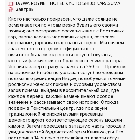
DAIWA ROYNET HOTEL KYOTO SHIJO KARASUMA
Завтрак
Киото настолько прекрасен, что даже солнце не
осмеливается по утрам резко будить его своими
лучами; оно осторожно соскальзывает с Восточных
гор, слегка касаясь черепичных крыш, согревая
шершавые дорожки очарованных садов. Мы начнем
знакомство с городом с официального
визита: побываем в крепости сёгуна Токугавы,
который фактически отобрал власть у императора
Японии и запер страну на замок на 250 лет. Пройдём
на цыпочках (чтобы не услышал сёгун) по «поющим
полам» его резиденции Нидзё, полюбуемся тонкими
росписями женских покоев и суровым убранством
залов приема, выйдем в восхитительный сад, где
каждое дерево, каждый камень имеют особое
значение и рассказывают свою историю. Отсюда
поедем в Текстильный центр, где под звуки
традиционной японской музыки красавицы
демонстрируют соответствующие сезону модели
кимоно. Затем переедем в западную часть города и
увидим золотой буддистский храм Кинкаку-дзи. Его
построил в 14-м веке отрекшийся от власти сёгун