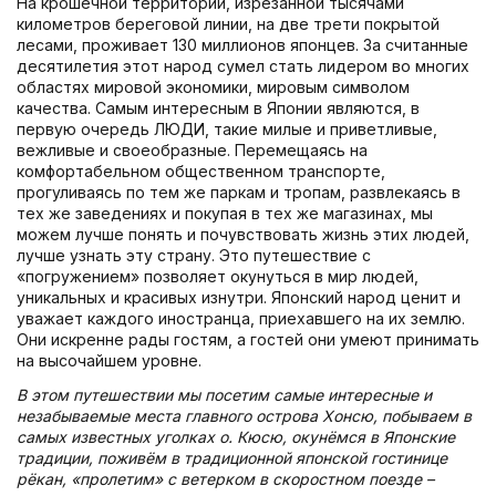
На крошечной территории, изрезанной тысячами
километров береговой линии, на две трети покрытой
лесами, проживает 130 миллионов японцев. За считанные
десятилетия этот народ сумел стать лидером во многих
областях мировой экономики, мировым символом
качества. Самым интересным в Японии являются, в
первую очередь ЛЮДИ, такие милые и приветливые,
вежливые и своеобразные. Перемещаясь на
комфортабельном общественном транспорте,
прогуливаясь по тем же паркам и тропам, развлекаясь в
тех же заведениях и покупая в тех же магазинах, мы
можем лучше понять и почувствовать жизнь этих людей,
лучше узнать эту страну. Это путешествие с
«погружением» позволяет окунуться в мир людей,
уникальных и красивых изнутри. Японский народ ценит и
уважает каждого иностранца, приехавшего на их землю.
Они искренне рады гостям, а гостей они умеют принимать
на высочайшем уровне.
В этом путешествии мы посетим самые интересные и
незабываемые места главного острова Хонсю, побываем в
самых известных уголках о. Кюсю, окунёмся в Японские
традиции, поживём в традиционной японской гостинице
рёкан, «пролетим» с ветерком в скоростном поезде –