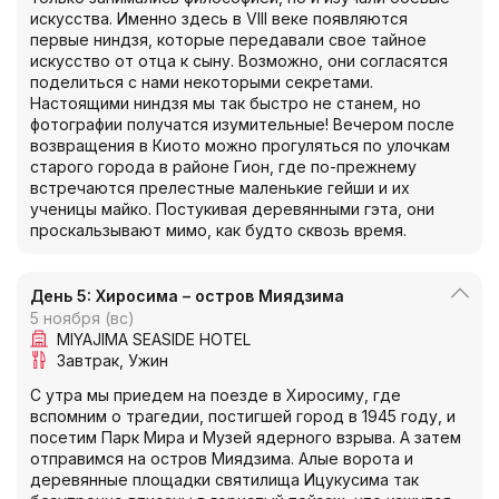
искусства. Именно здесь в VIII веке появляются
первые ниндзя, которые передавали свое тайное
искусство от отца к сыну. Возможно, они согласятся
поделиться с нами некоторыми секретами.
Настоящими ниндзя мы так быстро не станем, но
фотографии получатся изумительные! Вечером после
возвращения в Киото можно прогуляться по улочкам
старого города в районе Гион, где по-прежнему
встречаются прелестные маленькие гейши и их
ученицы майко. Постукивая деревянными гэта, они
проскальзывают мимо, как будто сквозь время.
День 5: Хиросима – остров Миядзима
5 ноября (вс)
MIYAJIMA SEASIDE HOTEL
Завтрак
Ужин
С утра мы приедем на поезде в Хиросиму, где
вспомним о трагедии, постигшей город в 1945 году, и
посетим Парк Мира и Музей ядерного взрыва. А затем
отправимся на остров Миядзима. Алые ворота и
деревянные площадки святилища Ицукусима так