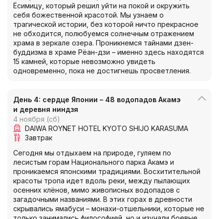
Ёсимицу, который решил уйти на покой и окружить
себя божественной красотой. Мы узнаем о
трагической истории, без которой ничто прекрасное
не обходится, полюбуемся солнечным отражением
храма в зеркале озера. Проникнемся тайнами дзен-
буддизма в храме Рёан-дзи – именно здесь находятся
15 камней, которые невозможно увидеть
одновременно, пока не достигнешь просветления.
День 4: сердце Японии – 48 водопадов Акамэ
и деревня ниндзя
4 ноября (сб)
DAIWA ROYNET HOTEL KYOTO SHIJO KARASUMA
Завтрак
Сегодня мы отдыхаем на природе, гуляем по
лесистым горам Национального парка Акамэ и
проникаемся японскими традициями. Восхитительной
красоты тропа идет вдоль реки, между пылающих
осенних клёнов, мимо живописных водопадов с
загадочными названиями. В этих горах в древности
скрывались ямабуси – монахи-отшельники, которые не
только занимались философией, но и изучали боевые