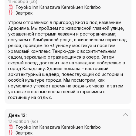
11 ноября (сб)
Toyoko Inn Kanazawa Kenrokuen Korimbo
Завтрак
Утром отправимся в пригород Киото под названием
Арасияма. Мы пройдем по живописной главной улице,
украшенной пестрыми лавками и ресторанчиками;
погуляем в бамбуковой роще, в живописном парке над
рекой, пройдем по «Лунному мостику» и посетим
храмовый комплекс Тенрю-дзи с восхитительным
садом, зеркально отражающимся в озере. Затем
скорый поезд доставит нас на западное побережье в
город Канадзаву. Здание вокзала – настоящий
архитектурный шедевр, повествующий об истории и
особой культуре города. Мы посмотрим, как
неумолимо утекает время на водяных часах, а затем
усталые и полные впечатлений отправимся в
гостиницу на отдых.
День 12:
12 ноября (вс)
Toyoko Inn Kanazawa Kenrokuen Korimbo
Завтрак