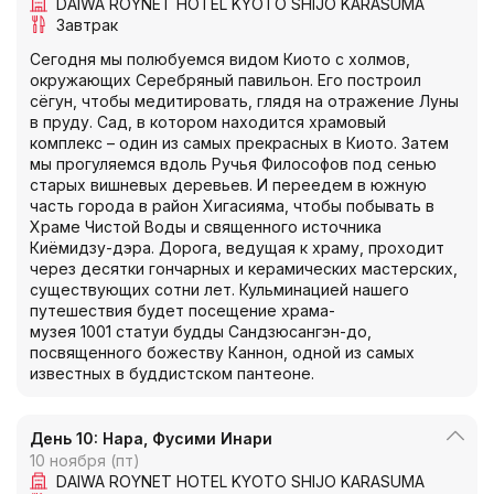
DAIWA ROYNET HOTEL KYOTO SHIJO KARASUMA
Завтрак
Сегодня мы полюбуемся видом Киото с холмов,
окружающих Серебряный павильон. Его построил
сёгун, чтобы медитировать, глядя на отражение Луны
в пруду. Сад, в котором находится храмовый
комплекс – один из самых прекрасных в Киото. Затем
мы прогуляемся вдоль Ручья Философов под сенью
старых вишневых деревьев. И переедем в южную
часть города в район Хигасияма, чтобы побывать в
Храме Чистой Воды и священного источника
Киёмидзу-дэра. Дорога, ведущая к храму, проходит
через десятки гончарных и керамических мастерских,
существующих сотни лет. Кульминацией нашего
путешествия будет посещение храма-
музея 1001 статуи будды Сандзюсангэн-до,
посвященного божеству Каннон, одной из самых
известных в буддистском пантеоне.
День 10: Нара, Фусими Инари
10 ноября (пт)
DAIWA ROYNET HOTEL KYOTO SHIJO KARASUMA