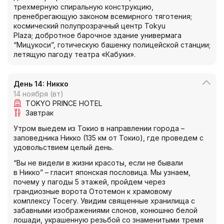
трехмерную спиральную конструкцию,
пренебрегающую законом всемирного тяготения;
космический полупрозрачный центр Tokyu
Plaza; добротное барочное здание универмага
“Мицукоси”, готическую башенку полицейской станции;
летящую пагоду театра «Кабуки».
День 14: Никко
14 ноября (вт)
TOKYO PRINCE HOTEL
Завтрак
Утром выедем из Токио в направлении города –
заповедника Никко (135 км от Токио), где проведем с
удовольствием целый день.
“Вы не видели в жизни красоты, если не бывали
в Никко” – гласит японская пословица. Мы узнаем,
почему у пагоды 5 этажей, пройдем через
грандиозные ворота Ототемон к храмовому
комплексу Тосегу. Увидим священные хранилища с
забавными изображениями слонов, конюшню белой
лошади, украшенную резьбой со знаменитыми тремя