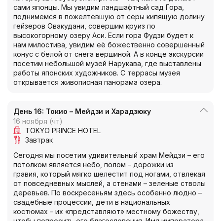
сами японцы. Мы увидим ландшафтный сад Гора,
поднимемся в пожелтевшую от серы кипящую долину
гейзеров Овакудани, совершим круиз по
высокогорному озеру Аси. Если гора Фудзи будет к
нам милостива, увидим её божественно совершенный
конус с белой от снега вершиной. А в конце экскурсии
посетим небольшой музей Нарукава, где выставлены
работы японских художников. С террасы музея
открывается живописная панорама озера.
День 16: Токио – Мейдзи и Харадзюку
16 ноября (чт)
TOKYO PRINCE HOTEL
Завтрак
Сегодня мы посетим удивительный храм Мейдзи – его
потолком является небо, полом – дорожки из
гравия, который мягко шелестит под ногами, отвлекая
от повседневных мыслей, а стенами – зеленые стволы
деревьев. По воскресеньям здесь особенно людно –
свадебные процессии, дети в национальных
костюмах – их «представляют» местному божеству,
чтобы попросить его благословения. Имя императора