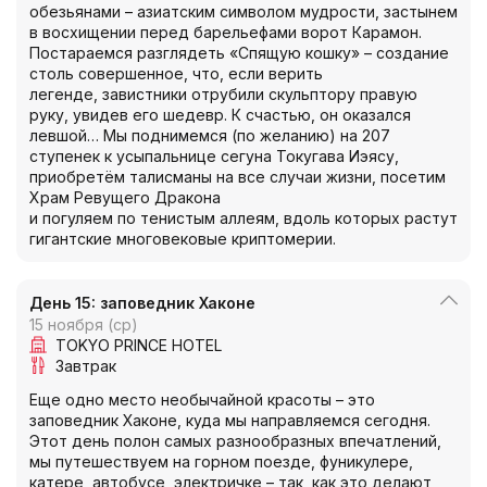
обезьянами – азиатским символом мудрости, застынем
в восхищении перед барельефами ворот Карамон.
Постараемся разглядеть «Спящую кошку» – создание
столь совершенное, что, если верить
легенде, завистники отрубили скульптору правую
руку, увидев его шедевр. К счастью, он оказался
левшой… Мы поднимемся (по желанию) на 207
ступенек к усыпальнице сегуна Токугава Иэясу,
приобретём талисманы на все случаи жизни, посетим
Храм Ревущего Дракона
и погуляем по тенистым аллеям, вдоль которых растут
гигантские многовековые криптомерии.
День 15: заповедник Хаконе
15 ноября (ср)
TOKYO PRINCE HOTEL
Завтрак
Еще одно место необычайной красоты – это
заповедник Хаконе, куда мы направляемся сегодня.
Этот день полон самых разнообразных впечатлений,
мы путешествуем на горном поезде, фуникулере,
катере, автобусе, электричке – так, как это делают