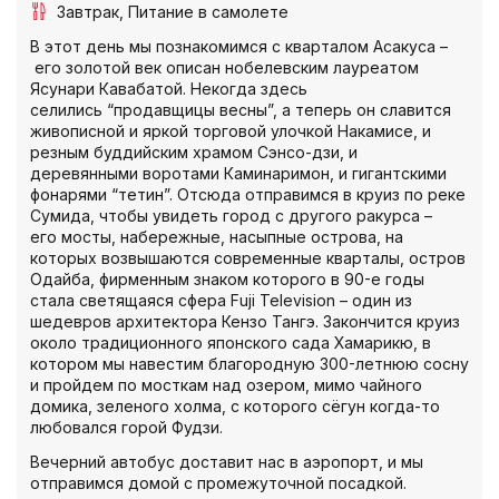
Завтрак
Питание в самолете
В этот день мы познакомимся с кварталом Асакуса –
его золотой век описан нобелевским лауреатом
Ясунари Кавабатой. Некогда здесь
селились “продавщицы весны”, а теперь он славится
живописной и яркой торговой улочкой Накамисе, и
резным буддийским храмом Сэнсо-дзи, и
деревянными воротами Каминаримон, и гигантскими
фонарями “тетин”. Отсюда отправимся в круиз по реке
Сумида, чтобы увидеть город с другого ракурса –
его мосты, набережные, насыпные острова, на
которых возвышаются современные кварталы, остров
Одайба, фирменным знаком которого в 90-е годы
стала светящаяся сфера Fuji Television – один из
шедевров архитектора Кензо Тангэ. Закончится круиз
около традиционного японского сада Хамарикю, в
котором мы навестим благородную 300-летнюю сосну
и пройдем по мосткам над озером, мимо чайного
домика, зеленого холма, с которого сёгун когда-то
любовался горой Фудзи.
Вечерний автобус доставит нас в аэропорт, и мы
отправимся домой с промежуточной посадкой.