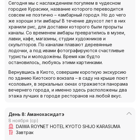
Сегодня мы с наслаждением погуляем в чудесном
городке Курасики, название которого переводится
совсем не поэтично – «амбарный город». Но до чего
же хороши эти амбары! В течение двухсот лет в них
хранили рис, для доставки которого были прорыты
каналы. Со временем амбары превратились в музеи,
лавки, кафе, магазины, студии художников и
скульпторов. По каналам плавают деревянные
лодочки, а под ивами фотографируются счастливые
туристы и молодожёны. Время как будто
остановилось, любуясь этими картинками.
Вернувшись в Киото, совершим короткую экскурсию
по зданию Киотского вокзала – в саду на крыше поют
«соловьи», в зеркальных окнах отражается панорама
вечернего города, и именно здесь расположены два
этажа лучших в городе ресторанов на любой вкус.
День 8: Аманохасидатэ
8 ноября (ср)
DAIWA ROYNET HOTEL KYOTO SHIJO KARASUMA
Завтрак