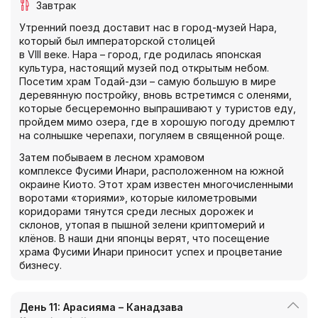
Завтрак
Утренний поезд доставит нас в город-музей Нара,
который был императорской столицей
в VIII веке. Нара – город, где родилась японская
культура, настоящий музей под открытым небом.
Посетим храм Тодай-дзи – самую большую в мире
деревянную постройку, вновь встретимся с оленями,
которые бесцеремонно выпрашивают у туристов еду,
пройдем мимо озера, где в хорошую погоду дремлют
на солнышке черепахи, погуляем в священной роще.
Затем побываем в лесном храмовом
комплексе Фусими Инари, расположенном на южной
окраине Киото. Этот храм известен многочисленными
воротами «ториями», которые километровыми
коридорами тянутся среди лесных дорожек и
склонов, утопая в пышной зелени криптомерий и
клёнов. В наши дни японцы верят, что посещение
храма Фусими Инари приносит успех и процветание
бизнесу.
День 11: Арасияма – Канадзава