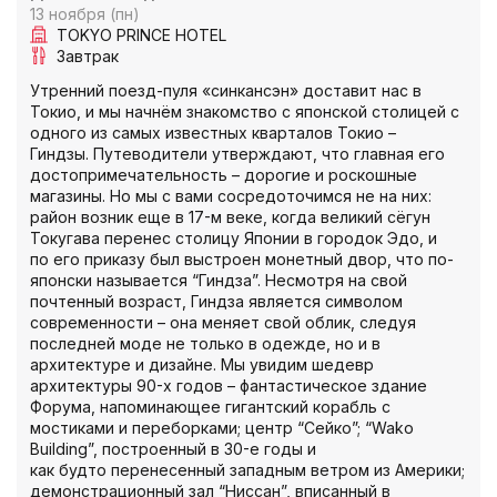
13 ноября (пн)
TOKYO PRINCE HOTEL
Завтрак
Утренний поезд-пуля «синкансэн» доставит нас в
Токио, и мы начнём знакомство с японской столицей с
одного из самых известных кварталов Токио –
Гиндзы. Путеводители утверждают, что главная его
достопримечательность – дорогие и роскошные
магазины. Но мы с вами сосредоточимся не на них:
район возник еще в 17-м веке, когда великий сёгун
Токугава перенес столицу Японии в городок Эдо, и
по его приказу был выстроен монетный двор, что по-
японски называется “Гиндза”. Несмотря на свой
почтенный возраст, Гиндза является символом
современности – она меняет свой облик, следуя
последней моде не только в одежде, но и в
архитектуре и дизайне. Мы увидим шедевр
архитектуры 90-х годов – фантастическое здание
Форума, напоминающее гигантский корабль с
мостиками и переборками; центр “Сейко”; “Wako
Building”, построенный в 30-е годы и
как будто перенесенный западным ветром из Америки;
демонстрационный зал “Ниссан”, вписанный в