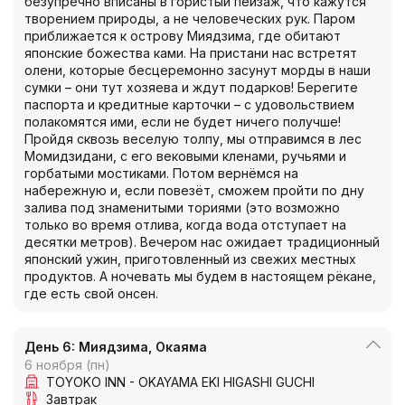
безупречно вписаны в гористый пейзаж, что кажутся
творением природы, а не человеческих рук. Паром
приближается к острову Миядзима, где обитают
японские божества ками. На пристани нас встретят
олени, которые бесцеремонно засунут морды в наши
сумки – они тут хозяева и ждут подарков! Берегите
паспорта и кредитные карточки – с удовольствием
полакомятся ими, если не будет ничего получше!
Пройдя сквозь веселую толпу, мы отправимся в лес
Момидзидани, с его вековыми кленами, ручьями и
горбатыми мостиками. Потом вернёмся на
набережную и, если повезёт, сможем пройти по дну
залива под знаменитыми ториями (это возможно
только во время отлива, когда вода отступает на
десятки метров). Вечером нас ожидает традиционный
японский ужин, приготовленный из свежих местных
продуктов. А ночевать мы будем в настоящем рёкане,
где есть свой онсен.
День 6: Миядзима, Окаяма
6 ноября (пн)
TOYOKO INN - OKAYAMA EKI HIGASHI GUCHI
Завтрак