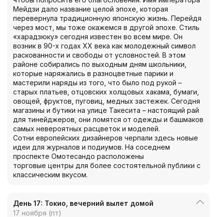
Мейдзи дало название целой эпохе, которая
перевернула традиционную японскую жизнь. Перейдя
через мост, мы тоже окажемся в другой эпохе. Стиль
«харадзюку» сегодня известен во всем мире. Он
возник в 90-х годах XX века как молодежный символ
раскованности и свободы от условностей. В этом
районе собирались по выходным дням школьники,
которые наряжались в разноцветные парики и
мастерили наряды из того, что было под рукой –
старых платьев, отцовских холщовых хакама, бумаги,
овощей, фруктов, пуговиц, медных застежек. Сегодня
магазины и бутики на улице Такесита – настоящий рай
для тинейджеров, они ломятся от одежды и башмаков
самых невероятных расцветок и моделей.
Сотни европейских дизайнеров черпали здесь новые
идеи для журналов и подиумов. На соседнем
проспекте Омотесандо расположены
торговые центры для более состоятельной публики с
классическим вкусом.
День 17: Токио, вечерний вылет домой
17 ноября (пт)