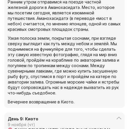
Ранним утром отправимся на поезде частной
железной дороги в Аманохасидатэ. Место, которое
мы посетим сегодня, является изюминкой
путешествия. Аманохасидатэ (в переводе «мост в
небо») считается, по мнению японцев, одной из самых
красивых смотровых площадок страны.
Узкая полоска земли, покрытая соснами, при взгляде
сверху выглядит как путь между небом и землёй. Мы
поднимемся на фуникулёре для того, чтобы сделать
эту самую известную фотографию, глядя на мир вниз
головой, пройдём на кораблике по акватории залива и
погуляем по тропинкам между соснами. Между
сувенирными лавками, где можно купить засушенную
рыбу фугу, спустимся в порт и пройдём на катере по
акватории залива. Огромные морские чайки и ястребы
будут сопровождать нас в надежде выхватить из рук
что-нибудь съедобное.
Вечернее возвращение в Киото.
День 9: Киото
9 ноября (чт)