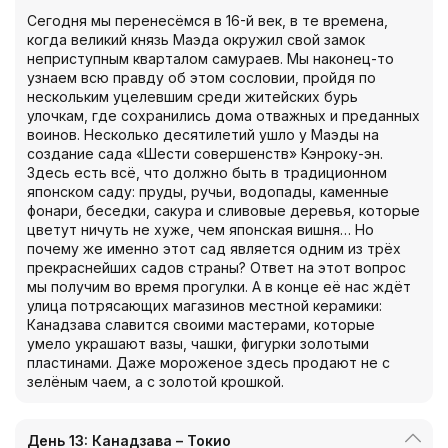
Сегодня мы перенесёмся в 16-й век, в те времена,
когда великий князь Маэда окружил свой замок
неприступным кварталом самураев. Мы наконец-то
узнаем всю правду об этом сословии, пройдя по
нескольким уцелевшим среди житейских бурь
улочкам, где сохранились дома отважных и преданных
воинов. Несколько десятилетий ушло у Маэды на
создание сада «Шести совершенств» Кэнроку-эн.
Здесь есть всё, что должно быть в традиционном
японском саду: пруды, ручьи, водопады, каменные
фонари, беседки, сакура и сливовые деревья, которые
цветут ничуть не хуже, чем японская вишня… Но
почему же именно этот сад является одним из трёх
прекраснейших садов страны? Ответ на этот вопрос
мы получим во время прогулки. А в конце её нас ждёт
улица потрясающих магазинов местной керамики:
Канадзава славится своими мастерами, которые
умело украшают вазы, чашки, фигурки золотыми
пластинами. Даже мороженое здесь продают не с
зелёным чаем, а с золотой крошкой.
День 13: Канадзава – Токио