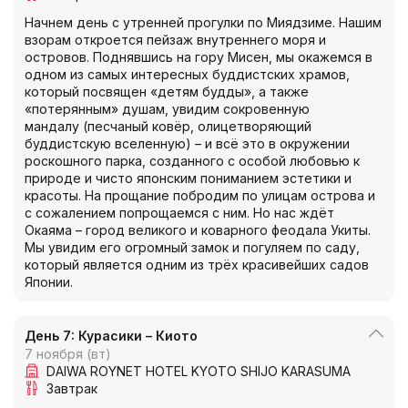
Начнем день с утренней прогулки по Миядзиме. Нашим
взорам откроется пейзаж внутреннего моря и
островов. Поднявшись на гору Мисен, мы окажемся в
одном из самых интересных буддистских храмов,
который посвящен «детям будды», а также
«потерянным» душам, увидим сокровенную
мандалу (песчаный ковёр, олицетворяющий
буддистскую вселенную) – и всё это в окружении
роскошного парка, созданного с особой любовью к
природе и чисто японским пониманием эстетики и
красоты. На прощание побродим по улицам острова и
с сожалением попрощаемся с ним. Но нас ждёт
Окаяма – город великого и коварного феодала Укиты.
Мы увидим его огромный замок и погуляем по саду,
который является одним из трёх красивейших садов
Японии.
День 7: Курасики – Киото
7 ноября (вт)
DAIWA ROYNET HOTEL KYOTO SHIJO KARASUMA
Завтрак