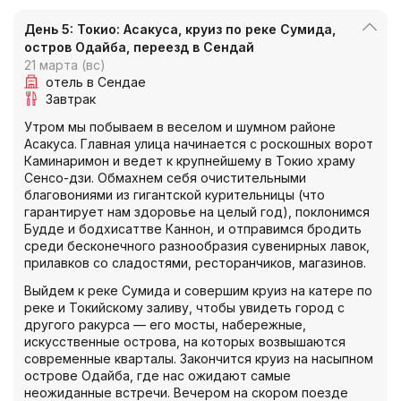
День 5: Токио: Асакуса, круиз по реке Сумида,
остров Одайба, переезд в Сендай
21 марта (вс)
отель в Сендае
Завтрак
Утром мы побываем в веселом и шумном районе
Асакуса. Главная улица начинается с роскошных ворот
Каминаримон и ведет к крупнейшему в Токио храму
Сенсо-дзи. Обмахнем себя очистительными
благовониями из гигантской курительницы (что
гарантирует нам здоровье на целый год), поклонимся
Будде и бодхисаттве Каннон, и отправимся бродить
среди бесконечного разнообразия сувенирных лавок,
прилавков со сладостями, ресторанчиков, магазинов.
Выйдем к реке Сумида и совершим круиз на катере по
реке и Токийскому заливу, чтобы увидеть город с
другого ракурса — его мосты, набережные,
искусственные острова, на которых возвышаются
современные кварталы. Закончится круиз на насыпном
острове Одайба, где нас ожидают самые
неожиданные встречи. Вечером на скором поезде