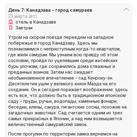
День 7: Канадзава – город самураев
23 марта (вт)
отель в Канадзаве
Завтрак
Утром на скором поезде переедем на западное
побережье в город Канадзаву. Здесь мы
познакомимся с неприступным когда-то кварталом,
где жили самураи. Мы узнаем всю правду об этом
сословии, пройдя по уцелевшим среди житейских
бурь улочкам, где сохранились дома отважных и
преданных воинов. Затем нас ожидает
необыкновенное впечатление – сад Кенроку-эн.
Десятилетия ушли у великого князя Маэда на его
создание. Он и сегодня поражает воображение: здесь
есть все, что должно быть в традиционном японском
саду – пруды, ручьи, водопады, каменные фонари,
беседки, клены, сакура, гигантские сосны, похожие на
загадочных животных. Сад считается одним из трех
самых прекрасных в Японии, а над ним возвышается
величественный самурайский замок.
После прогулки по территории замка вернемся на