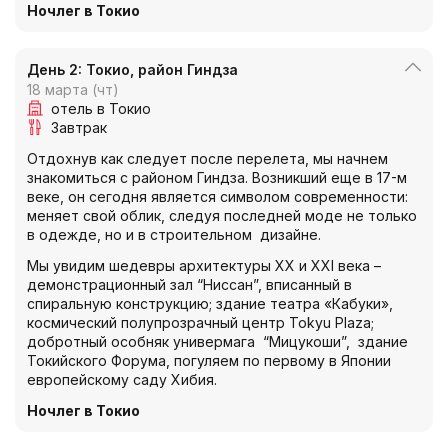
Ночлег в Токио
День 2: Токио, район Гиндза
18 марта (чт)
отель в Токио
Завтрак
Отдохнув как следует после перелета, мы начнем
знакомиться с районом Гиндза. Возникший еще в 17-м
веке, он сегодня является символом современности:
меняет свой облик, следуя последней моде не только
в одежде, но и в строительном дизайне.
Мы увидим шедевры архитектуры XX и XXI века –
демонстрационный зал “Ниссан”, вписанный в
спиральную конструкцию; здание театра «Кабуки»,
космический полупрозрачный центр Tokyu Plaza;
добротный особняк универмага “Мицукоши”, здание
Токийского Форума, погуляем по первому в Японии
европейскому саду Хибия.
Ночлег в Токио