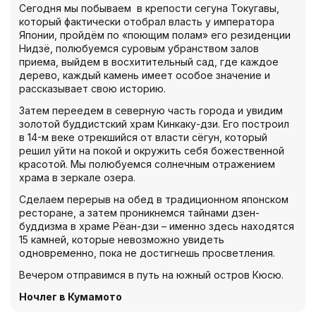
Сегодня мы побываем в крепости сегуна Токугавы,
который фактически отобрал власть у императора
Японии, пройдём по «поющим полам» его резиденции
Нидзё, полюбуемся суровым убранством залов
приема, выйдем в восхитительный сад, где каждое
дерево, каждый камень имеет особое значение и
рассказывает свою историю.
Затем переедем в северную часть города и увидим
золотой буддистский храм Кинкаку-дзи. Его построил
в 14-м веке отрекшийся от власти сёгун, который
решил уйти на покой и окружить себя божественной
красотой. Мы полюбуемся солнечным отражением
храма в зеркале озера.
Сделаем перерыв на обед в традиционном японском
ресторане, а затем проникнемся тайнами дзен-
буддизма в храме Рёан-дзи – именно здесь находятся
15 камней, которые невозможно увидеть
одновременно, пока не достигнешь просветления.
Вечером отправимся в путь на южный остров Кюсю.
Ночлег в Кумамото