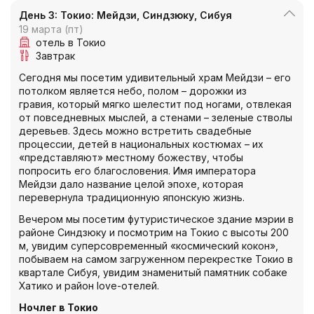
День 3: Токио: Мейдзи, Синдзюку, Сибуя
19 марта (пт)
отель в Токио
Завтрак
Сегодня мы посетим удивительный храм Мейдзи – его
потолком является небо, полом – дорожки из
гравия, который мягко шелестит под ногами, отвлекая
от повседневных мыслей, а стенами – зеленые стволы
деревьев. Здесь можно встретить свадебные
процессии, детей в национальных костюмах – их
«представляют» местному божеству, чтобы
попросить его благословения. Имя императора
Мейдзи дало название целой эпохе, которая
перевернула традиционную японскую жизнь.
Вечером мы посетим футуристическое здание мэрии в
районе Синдзюку и посмотрим на Токио с высоты 200
м, увидим суперсовременный «космический кокон»,
побываем на самом загруженном перекрестке Токио в
квартале Сибуя, увидим знаменитый памятник собаке
Хатико и район love-отелей.
Ночлег в Токио