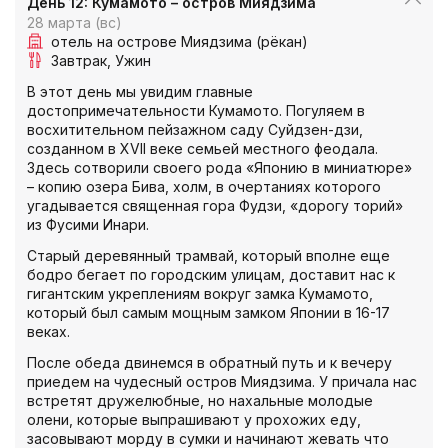
День 12: Кумамото – остров Миядзима
28 марта (вс)
отель на острове Миядзима (рёкан)
Завтрак
Ужин
В этот день мы увидим главные
достопримечательности Кумамото. Погуляем в
восхитительном пейзажном саду Суйдзен-дзи,
созданном в XVII веке семьей местного феодала.
Здесь сотворили своего рода «Японию в миниатюре»
– копию озера Бива, холм, в очертаниях которого
угадывается священная гора Фудзи, «дорогу торий»
из Фусими Инари.
Старый деревянный трамвай, который вполне еще
бодро бегает по городским улицам, доставит нас к
гигантским укреплениям вокруг замка Кумамото,
который был самым мощным замком Японии в 16-17
веках.
После обеда двинемся в обратный путь и к вечеру
приедем на чудесный остров Миядзима. У причала нас
встретят дружелюбные, но нахальные молодые
олени, которые выпрашивают у прохожих еду,
засовывают морду в сумки и начинают жевать что