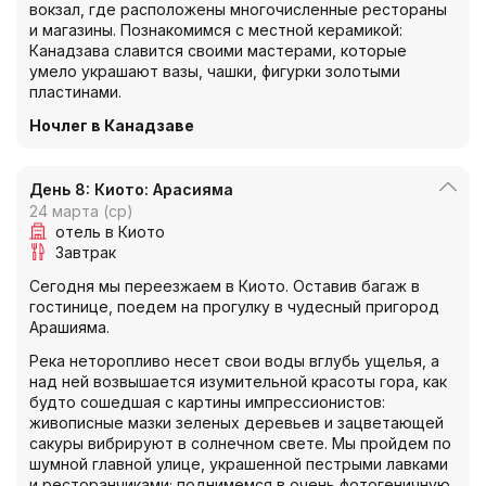
вокзал, где расположены многочисленные рестораны
и магазины. Познакомимся с местной керамикой:
Канадзава славится своими мастерами, которые
умело украшают вазы, чашки, фигурки золотыми
пластинами.
Ночлег в Канадзаве
День 8: Киото: Арасияма
24 марта (ср)
отель в Киото
Завтрак
Сегодня мы переезжаем в Киото. Оставив багаж в
гостинице, поедем на прогулку в чудесный пригород
Арашияма.
Река неторопливо несет свои воды вглубь ущелья, а
над ней возвышается изумительной красоты гора, как
будто сошедшая с картины импрессионистов:
живописные мазки зеленых деревьев и зацветающей
сакуры вибрируют в солнечном свете. Мы пройдем по
шумной главной улице, украшенной пестрыми лавками
и ресторанчиками; поднимемся в очень фотогеничную