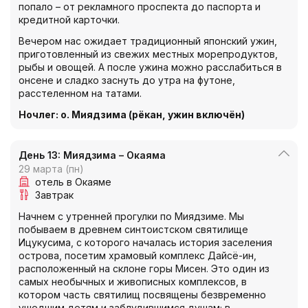
попало – от рекламного проспекта до паспорта и
кредитной карточки.
Вечером нас ожидает традиционный японский ужин,
приготовленный из свежих местных морепродуктов,
рыбы и овощей. А после ужина можно расслабиться в
онсене и сладко заснуть до утра на футоне,
расстеленном на татами.
Ночлег: о. Миядзима (рёкан, ужин включён)
День 13: Миядзима – Окаяма
29 марта (пн)
отель в Окаяме
Завтрак
Начнем с утренней прогулки по Миядзиме. Мы
побываем в древнем синтоистском святилище
Ицукусима, с которого началась история заселения
острова, посетим храмовый комплекс Дайсё-ин,
расположенный на склоне горы Мисен. Это один из
самых необычных и живописных комплексов, в
котором часть святилищ посвящены безвременно
ушедшим детям и заблудившимся душам; в