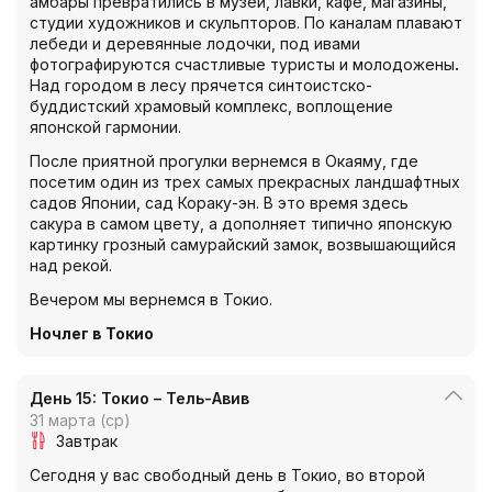
амбары превратились в музеи, лавки, кафе, магазины,
студии художников и скульпторов. По каналам плавают
лебеди и деревянные лодочки, под ивами
фотографируются счастливые туристы и молодожены
.
Над городом в лесу прячется синтоистско-
буддистский храмовый комплекс, воплощение
японской гармонии.
После приятной прогулки вернемся в Окаяму, где
посетим один из трех самых прекрасных ландшафтных
садов Японии, сад Кораку-эн. В это время здесь
сакура в самом цвету, а дополняет типично японскую
картинку грозный самурайский замок, возвышающийся
над рекой.
Вечером мы вернемся в Токио.
Ночлег в Токио
День 15: Токио – Тель-Авив
31 марта (ср)
Завтрак
Сегодня у вас свободный день в Токио, во второй