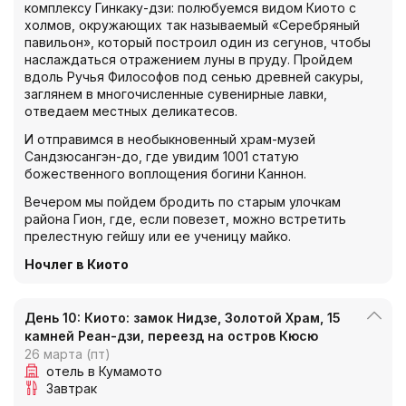
комплексу Гинкаку-дзи: полюбуемся видом Киото с
холмов, окружающих так называемый «Серебряный
павильон», который построил один из сегунов, чтобы
наслаждаться отражением луны в пруду. Пройдем
вдоль Ручья Философов под сенью древней сакуры,
заглянем в многочисленные сувенирные лавки,
отведаем местных деликатесов.
И отправимся в необыкновенный храм-музей
Сандзюсангэн-до, где увидим 1001 статую
божественного воплощения богини Каннон.
Вечером мы пойдем бродить по старым улочкам
района Гион, где, если повезет, можно встретить
прелестную гейшу или ее ученицу майко.
Ночлег в Киото
День 10: Киото: замок Нидзе, Золотой Храм, 15
камней Реан-дзи, переезд на остров Кюсю
26 марта (пт)
отель в Кумамото
Завтрак