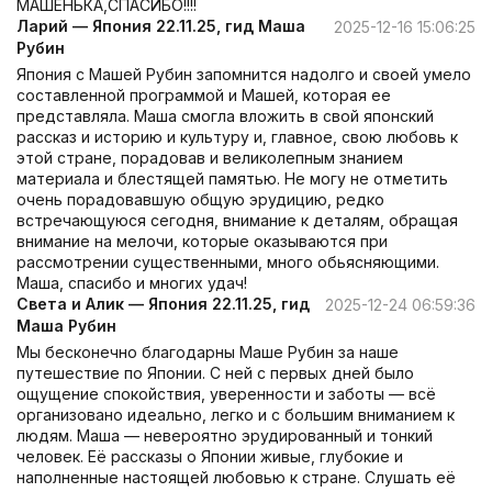
МАШЕНЬКА,СПАСИБО!!!!
Ларий — Япония 22.11.25, гид Маша
2025-12-16 15:06:25
Рубин
Япония с Машей Рубин запомнится надолго и своей умело
составленной программой и Машей, которая ее
представляла. Маша смогла вложить в свой японский
рассказ и историю и культуру и, главное, свою любовь к
этой стране, порадовав и великолепным знанием
материала и блестящей памятью. Не могу не отметить
очень порадовавшую общую эрудицию, редко
встречающуюся сегодня, внимание к деталям, обращая
внимание на мелочи, которые оказываются при
рассмотрении существенными, много обьясняющими.
Маша, спасибо и многих удач!
Света и Алик — Япония 22.11.25, гид
2025-12-24 06:59:36
Маша Рубин
Мы бесконечно благодарны Маше Рубин за наше
путешествие по Японии. С ней с первых дней было
ощущение спокойствия, уверенности и заботы — всё
организовано идеально, легко и с большим вниманием к
людям. Маша — невероятно эрудированный и тонкий
человек. Её рассказы о Японии живые, глубокие и
наполненные настоящей любовью к стране. Слушать её