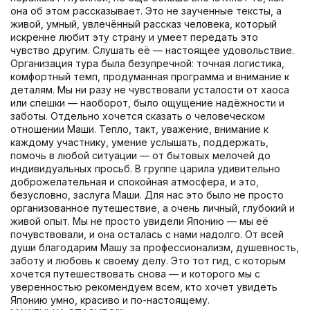
она об этом рассказывает. Это не заученные тексты, а
живой, умный, увлечённый рассказ человека, который
искренне любит эту страну и умеет передать это
чувство другим. Слушать её — настоящее удовольствие.
Организация тура была безупречной: точная логистика,
комфортный темп, продуманная программа и внимание к
деталям. Мы ни разу не чувствовали усталости от хаоса
или спешки — наоборот, было ощущение надёжности и
заботы. Отдельно хочется сказать о человеческом
отношении Маши. Тепло, такт, уважение, внимание к
каждому участнику, умение услышать, поддержать,
помочь в любой ситуации — от бытовых мелочей до
индивидуальных просьб. В группе царила удивительно
доброжелательная и спокойная атмосфера, и это,
безусловно, заслуга Маши. Для нас это было не просто
организованное путешествие, а очень личный, глубокий и
живой опыт. Мы не просто увидели Японию — мы её
почувствовали, и она осталась с нами надолго. От всей
души благодарим Машу за профессионализм, душевность,
заботу и любовь к своему делу. Это тот гид, с которым
хочется путешествовать снова — и которого мы с
уверенностью рекомендуем всем, кто хочет увидеть
Японию умно, красиво и по-настоящему.