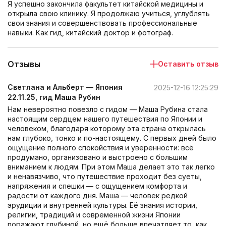
Я успешно закончила факультет китайской медицины и
открыла свою клинику. Я продолжаю учиться, углублять
свои знания и совершенствовать профессиональные
навыки. Как гид, китайский доктор и фотограф.
Отзывы
Оставить отзыв
Светлана и Альберт — Япония
2025-12-16 12:25:29
22.11.25, гид Маша Рубин
Нам невероятно повезло с гидом — Маша Рубина стала
настоящим сердцем нашего путешествия по Японии и
человеком, благодаря которому эта страна открылась
нам глубоко, тонко и по-настоящему. С первых дней было
ощущение полного спокойствия и уверенности: всё
продумано, организовано и выстроено с большим
вниманием к людям. При этом Маша делает это так легко
и ненавязчиво, что путешествие проходит без суеты,
напряжения и спешки — с ощущением комфорта и
радости от каждого дня. Маша — человек редкой
эрудиции и внутренней культуры. Её знания истории,
религии, традиций и современной жизни Японии
поражают глубиной, но ещё больше впечатляет то, как