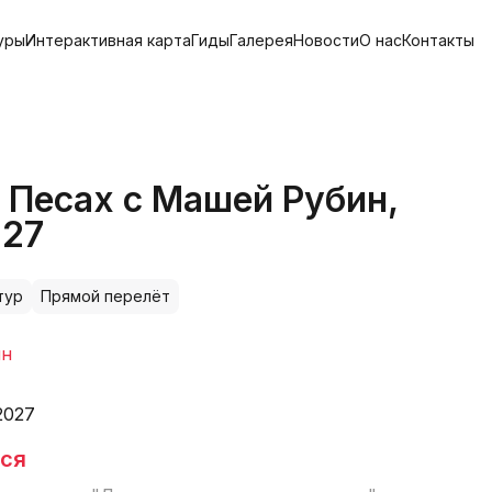
уры
Интерактивная карта
Гиды
Галерея
Новости
О нас
Контакты
 Песах с Машей Рубин,
027
тур
Прямой перелёт
ин
2027
тся