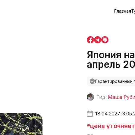
Главная
Т
Япония на
апрель 2
Гарантированный 
Гид:
Маша Руб
18.04.2027
-
3.05.
*цена уточняе