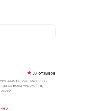
39 отзывов
 мне захотелось поделиться
ями со всем миром. Гид,
тограф.
бин