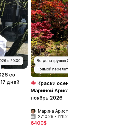
Встреча группы 02.09.2026 в 20:00
026 в 20:00
Прямой перелёт
Встреча г
026 со
17 дней
Краски осени в Японии с
Осення
Мариной Аристовой, октябрь-
Эшвиндом
ноябрь 2026
2026, 18 
Марина Аристова
Алекс 
27.10.26 - 11.11.26
29.10.26 
6400$
6300$