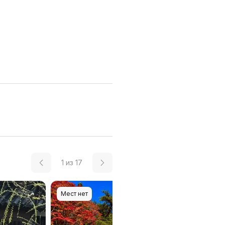
1
из
17
Мест нет
Мест нет