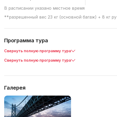
В расписании указано местное время
**разрешенный вес 23 кг (основной багаж) + 8 кг р
Программа тура
Свернуть полную программу тура
Свернуть полную программу тура
Галерея