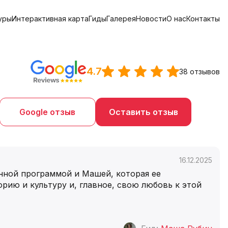
уры
Интерактивная карта
Гиды
Галерея
Новости
О нас
Контакты
4.7
38 отзывов
Google отзыв
Оставить отзыв
16.12.2025
нной программой и Машей, которая ее
рию и культуру и, главное, свою любовь к этой