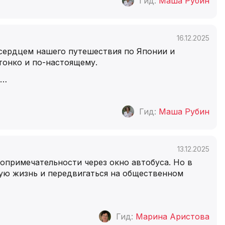
Гид:
Маша Рубин
16.12.2025
сердцем нашего путешествия по Японии и
тонко и по-настоящему.
…
Гид:
Маша Рубин
13.12.2025
опримечательности через окно автобуса. Но в
кую жизнь и передвигаться на общественном
Гид:
Марина Аристова