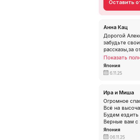
Оставить от
Анна Кац
Дорогой Алекс
забудьте сво
рассказы,за о
Показать пол
Япония
6.11.25
Ира и Миша
Огромное спа
Всё на высоча
Будем ездить
Верные вам с 
Япония
06.11.25