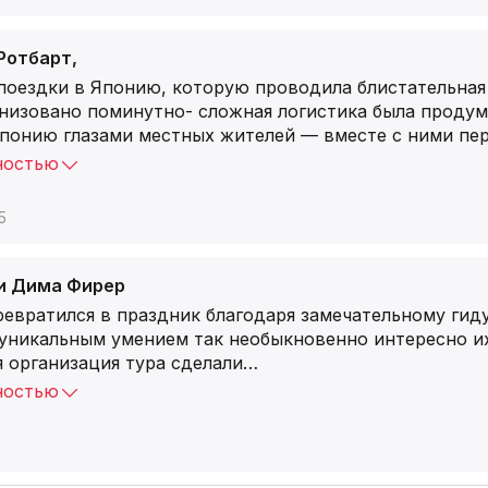
Ротбарт,
 поездки в Японию, которую проводила блистательная
анизовано поминутно- сложная логистика была продум
понию глазами местных жителей — вместе с ними пер
ностью
5
и Дима Фирер
ревратился в праздник благодаря замечательному гид
уникальным умением так необыкновенно интересно их
 организация тура сделали
…
ностью