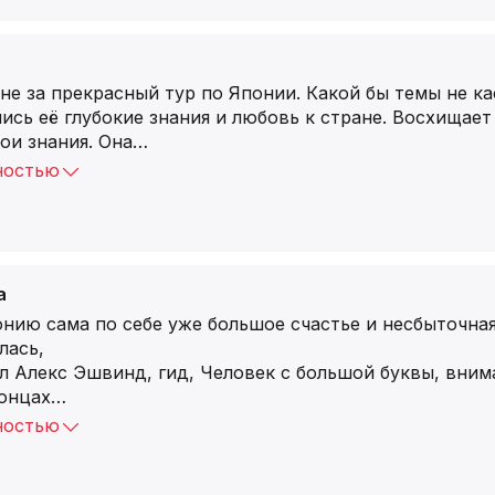
е за прекрасный тур по Японии. Какой бы темы не кас
ись её глубокие знания и любовь к стране. Восхищае
ои знания. Она
…
ностью
а
нию сама по себе уже большое счастье и несбыточная
лась,
ыл Алекс Эшвинд, гид, Человек с большой буквы, вни
понцах
…
ностью