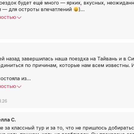
поездок будет ещё много — ярких, вкусных, неожидан
би — для остроты впечатлений
)
…
ностью
й назад завершилась наша поездка на Тайвань и в Си
диниться по причинам, которые нам всем известны. 
остояла из
…
ностью
3.26
лла С.
е за классный тур и за то, что не пришлось добират