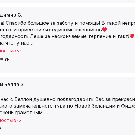
адимир С.
а! Спасибо большое за заботу и помощь! В такой непр
ливых и приветливых единомышленников
.
годарность Леше за нескончаемые терпение и такт!
а что, у нас
…
ностью
апур
и Белла З.
 нас с Беллой душевно поблагодарить Вас за прекрас
акого замечательного тура по Новой Зеландии и Фиджи
 очень грамотным,
…
ностью
я