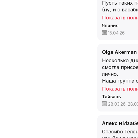
Пусть таких 
(ну, и с васа
Показать пол
Япония
15.04.26
Olga Akerman
Несколько дне
смогла присое
лично.
Наша группа с
Показать пол
Тайвань
28.03.26–28.0
Алекс и Изабе
Спасибо Гелен