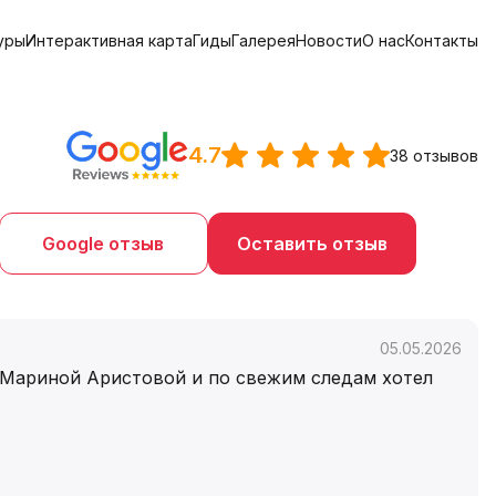
уры
Интерактивная карта
Гиды
Галерея
Новости
О нас
Контакты
4.7
38 отзывов
Google отзыв
Оставить отзыв
05.05.2026
 Мариной Аристовой и по свежим следам хотел