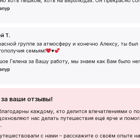
но хоть пешком, хоть на верблюдах. Он прекрасно со
апур
й Т.
асной группе за атмосферу и конечно Алексу, ты был
гополучия семьям!
♥️
ое Гелена за Вашу работу, мы знаем как Вам было неп
апур
за ваши отзывы!
благодарны каждому, кто делится впечатлениями о по
дохновляют нас делать путешествия ещё ярче и помог
.
утешествовали с нами – расскажите о своём опыте на