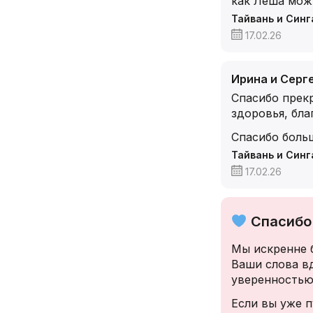
как Леша мож
Тайвань и Синг
17.02.26
Ирина и Серге
Спасибо прекр
здоровья, бла
Спасибо больш
Тайвань и Синг
17.02.26
Спасибо 
Мы искренне 
Ваши слова в
уверенностью
Если вы уже п