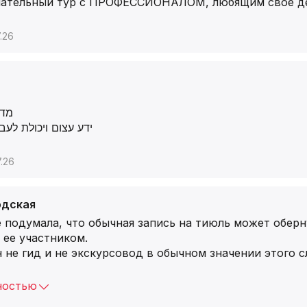
чательный тур с ПРОФЕССИОНАЛОМ, любящим свое д
.26
מדרי
ידע עצום ויכולת לעב
.26
одская
 подумала, что обычная запись на тиюль может оберн
 ее участником.
 не гид и не экскурсовод в обычном значении этого с
ностью