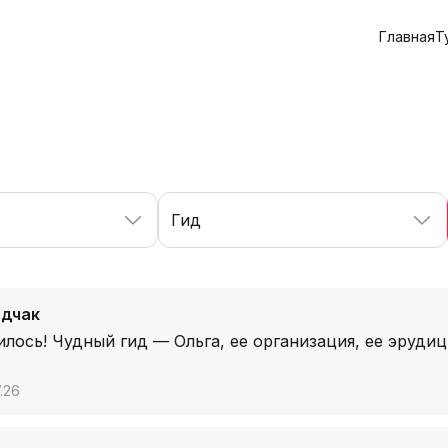
Главная
Т
Гид
Юдчак
лось! Чудный гид — Ольга, ее организация, ее эруди
.26