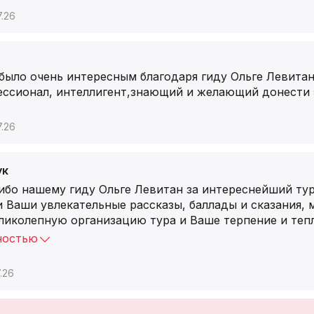
7.26
было очень интересным благодаря гиду Ольге Левитан
ессионал, интеллигент,знающий и желающий донести э
7.26
ук
ибо нашему гиду Ольге Левитан за интереснейший ту
Ваши увлекательные рассказы, баллады и сказания, 
еликолепную организацию тура и Ваше терпение и теп
ностью
.26