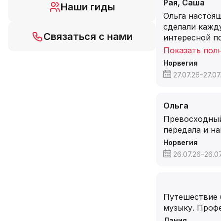
Рая, Саша
Наши гиды
Ольга настоящ
сделали кажд
Связаться с нами
интересной по
Показать пол
Норвегия
27.07.26–27.07
Ольга
Превосходный
передала и н
Норвегия
26.07.26–26.0
Путешествие 
музыку. Проф
Дания