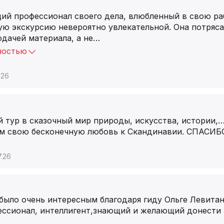
ий профессионал своего дела, влюбленный в свою раб
ую экскурсию невероятно увлекательной. Она потряса
дачей материала, а не
…
ностью
.26
 тур в сказочный мир природы, искусства, истории,
ам свою бесконечную любовь к Скандинавии. СПАСИБ
7.26
было очень интересным благодаря гиду Ольге Левитан
ессионал, интеллигент,знающий и желающий донести э