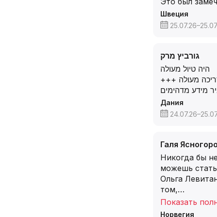
Это был заме
Швеция
25.07.26–25.07
גורביץ מרק
היה טיול מעולה
+++ כה מעולה
יר מידע מדהימים
Дания
24.07.26–25.07
Галя Ясногор
Никогда бы не
можешь стать
Ольга Левитан
том,
…
Показать пол
Норвегия