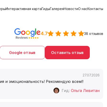
уры
Интерактивная карта
Гиды
Галерея
Новости
О нас
Контакты
4.7
38 отзывов
Google отзыв
Оставить отзыв
27.07.2026
ция и эмоциональность! Рекомендую всем!!
Гид:
Ольга Левитан