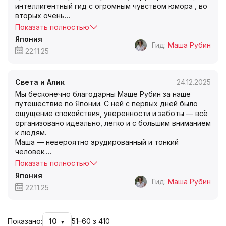
интеллигентный гид с огромным чувством юмора , во
вторых очень
…
Показать полностью
Япония
Гид:
Маша Рубин
22.11.25
Света и Алик
24.12.2025
Мы бесконечно благодарны Маше Рубин за наше
путешествие по Японии. С ней с первых дней было
ощущение спокойствия, уверенности и заботы — всё
организовано идеально, легко и с большим вниманием
к людям.
Маша — невероятно эрудированный и тонкий
человек.
…
Показать полностью
Япония
Гид:
Маша Рубин
22.11.25
10
Показано:
51–60 з 410