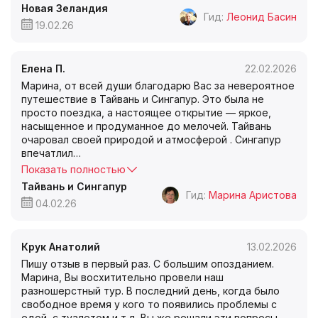
Новая Зеландия
Гид:
Леонид Басин
19.02.26
Елена П.
22.02.2026
Марина, от всей души благодарю Вас за невероятное
путешествие в Тайвань и Сингапур. Это была не
просто поездка, а настоящее открытие — яркое,
насыщенное и продуманное до мелочей. Тайвань
очаровал своей природой и атмосферой . Сингапур
впечатлил
…
Показать полностью
Тайвань и Сингапур
Гид:
Марина Аристова
04.02.26
Крук Анатолий
13.02.2026
Пишу отзыв в первый раз. С большим опозданием.
Марина, Вы восхитительно провели наш
разношерстный тур. В последний день, когда было
свободное время у кого то появились проблемы с
едой, с туалетом и т.д. Вы же решали эти вопросы