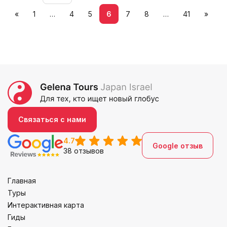
«
1
…
4
5
6
7
8
…
41
»
Связаться с нами
4.7
Google отзыв
38 отзывов
Главная
Туры
Интерактивная карта
Гиды