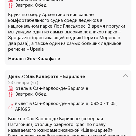
Завтрак
Обед
Круиз по озеру Архентино в вип салоне
комфортабельного судна среди ледников в
национальном парке Лос Гласьярес. В время прогулки
мы увидим один из самых высоких ледников парка –
Spegazzini (превышающий ледник Перито Морено в
два раза), а также один из самых больших ледников
региона – Upsala.
Ночлег
:
Эль-Калафате
День 7: Эль Калафате – Барилоче
23 января (чт)
отель в Сан-Карлос-де-Барилоче
Завтрак
Обед
вылет в Сан-Карлос-де-Барилоче, 09:20 - 11:05,
AR1695
Вылет в Сан Карлос де Барилоче (северная
Патагония), столицу озерного края, по праву
называемого южноамериканской «Швейцарией».
Густые леса, голубые озера, ледники, чистый воздух и