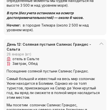
определенные моменты мы будем находиться на
высоте 3 500 м над уровнем моря).
В пути (без учета остановок на осмотр
достопримечательностей) — около 6 часов.
Ночлег
:
в городке Тилкара (около 2 500 м над
уровнем моря).
День 12: Соляная пустыня Салинас Грандес -
Сальта
28 января (вт)
отель в Сальте
Завтрак
Обед
Посещение соляной пустыни Салинас Грандес.
Самый большой и известный на весь мир солончак
Уюни находится в Боливии. Однако из-за толп
туристов, приезжающих на Салар де Уюни круглый
год, вы вряд ли сможете в полной мере насладиться
этим местом.
Мы посетим солончак Салинас Грандес,
располженном на северо-западе Аргентины в