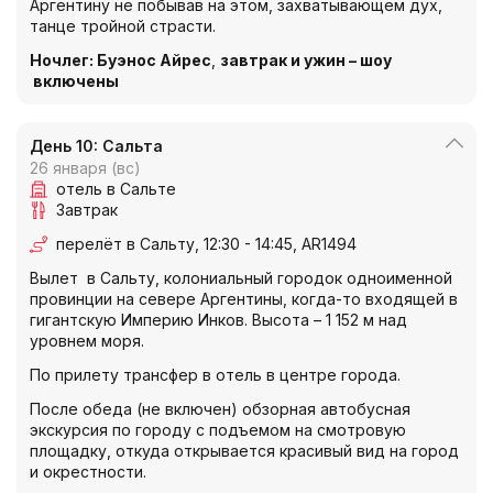
Аргентину не побывав на этом, захватывающем дух,
танце тройной страсти.
Ночлег
:
Буэнос Айрес
,
завтрак и ужин – шоу
включены
День 10: Сальта
26 января (вс)
отель в Сальте
Завтрак
перелёт в Сальту, 12:30 - 14:45, AR1494
Вылет в Сальту, колониальный городок одноименной
провинции на севере Аргентины, когда-то входящей в
гигантскую Империю Инков. Высота – 1 152 м над
уровнем моря.
По прилету трансфер в отель в центре города.
После обеда (не включен) обзорная автобусная
экскурсия по городу с подъемом на смотровую
площадку, откуда открывается красивый вид на город
и окрестности.