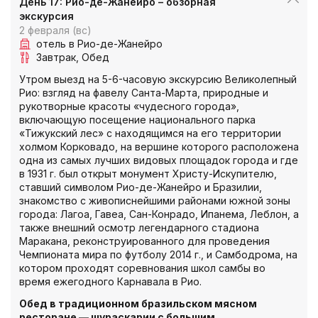
День 17: Рио-де-Жанейро – обзорная
экскурсия
2 февраля (вс)
отель в Рио-де-Жанейро
Завтрак
Обед
Утром выезд на 5-6-часовую экскурсию Великолепный
Рио: взгляд на фавелу Санта-Марта, природные и
рукотворные красоты «чудесного города»,
включающую посещение национального парка
«Тижукский лес» с находящимся на его территории
холмом Корковадо, на вершине которого расположена
одна из самых лучших видовых площадок города и где
в 1931 г. был открыт монумент Христу-Искупителю,
ставший символом Рио-де-Жанейро и Бразилии,
знакомство с живописнейшими районами южной зоны
города: Лагоа, Гавеа, Сан-Конрадо, Ипанема, Леблон, а
также внешний осмотр легендарного стадиона
Маракана, реконструированного для проведения
Чемпионата мира по футболу 2014 г., и Самбодрома, на
котором проходят соревнования школ самбы во
время ежегодного Карнавала в Рио.
Обед в традиционном бразильском мясном
ресторане — шураскарии с большим