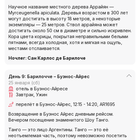
Научное название местного дерева Аррайян —
Myrceugenella apiculata. Деревья возрастом в 300 лет
могут достигать в высоту 18 метров, а некоторые
экземпляры — 25 метров. Ствол аррайяна может
достигать около 50 см в диаметре и сильно искривлен.
Кора цвета корицы, покрытая неправильными белыми
пятнами, всегда холодная, хотя и мягкая на ощупь,
местами отслаивается.
Ночлег
:
Сан Карлос де Барилоче
День 9: Барилочче – Буэнос-Айрес
25 января (сб)
отель в Буэнос-Айресе
Завтрак
Ужин
перелёт в Буэнос-Айрес, 12:15 - 14:20, AR1695
Возвращение в Буэнос Айрес дневным рейсом.
Вечером посещение знаменитого Шоу Танго.
Танго — это лицо Аргентины. Танго — это её
неотъемлемая часть, поэтому невозможно посетить