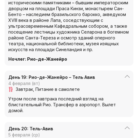
историческими памятниками – бывшим императорским
дворцом на площади Праса Кинзи, монастырем Сан-
Бенто – наследием бразильского барокко, акведуком
XVIII века в районе Лапа, соседствующим с
ультрасовременным Кафедральным собором, а также
посещение лестницы художника Селарона в богемном
районе Санта-Тереза и осмотр зданий оперного
театра, национальной библиотеки, музея изящных
искусств на площади Синеландия и пр.
Ночлег: Рио-де-Жанейро
День 19: Рио-де-Жанейро – Тель Авив
4 февраля (вт)
Завтрак
Питание в самолете
Утром после завтрака последний взгляд на
блистательный Рио. Трансфер в аэропорт. Вылет
домой.
День 20: Тель-Авив
5 февраля (ср)