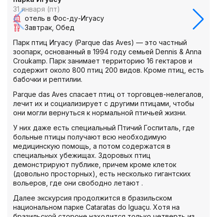
31 января (пт)
отель в Фос-ду-Игуасу
Завтрак
Обед
Парк птиц Игуасу (Parque das Aves) — это частный
зоопарк, основанный в 1994 году семьей Dennis & Anna
Croukamp. Парк занимает территорию 16 гектаров и
содержит около 800 птиц 200 видов. Кроме птиц, есть
бабочки и рептилии.
Parque das Aves спасает птиц от торговцев-нелегалов,
лечит их и социализирует с другими птицами, чтобы
они могли вернуться к нормальной птичьей жизни.
У них даже есть специальный Птичий Госпиталь, где
больные птицы получают всю необходимую
медицинскую помощь, а потом содержатся в
специальных убежищах. Здоровых птиц
демонстрируют публике, причем кроме клеток
(довольно просторных), есть несколько гигантских
вольеров, где они свободно летают .
Далее экскурсия продолжится в бразильском
национальном парке Cataratas do Iguaçu. Хотя на
бразильской стороне находится только четверть из