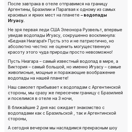
После завтрака в отеле отправимся на границу
Аргентины, Бразилии и Парагвая к одному из самых
красивых и ярких мест на планете
– водопады
Игуасу.
Не зря первая леди США Элеонора Рузвельт, впервые
увидав водопады Игуасу, сокрушенно воскликнула:
«Бедная Ниагара!» Пусть это и не патриотично, но
абсолютно честно: не оценить могущественную
красоту этого чуда природы просто невозможно!
Пусть Ниагара – самый известный водопад в мире, а
Виктория – самый большой, но именно Игуасу – самые
живописные, мощные и поражающие воображение
водопады на нашей планете!
Наш самолет прибывает к водопадам с Аргентинской
стороны, мы сразу же пересечем границу с Бразилией
и поселимся в отеле на 3 ночи,
В ближайшие 2 дня нас ожидает знакомство с
водопадами как с Бразильской , так и Аргентинской
стороны,
А сегодня вечером мы насладимся прекрасным шоу