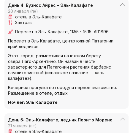
День 4: Буэнос Айрес – Эль-Калафате
20 января (пн)
отель в Эль-Калафате
Завтрак
Перелет в Эль-Калафате, 11:55 - 15:15, AR1896
Перелет в Эль Калафате, центр южной Патагонии,
край ледников.
Этот город разместился на южном берегу
озера Лаго-Архентино. Он назван в честь
характерного для Патагонии растения барбарис
самшитолистный (испанское название — «эль-
калафате»).
Вечерняя прогулка по городу и первое знакомство.
Размещение в отеле, отдых.
Ночлег
:
Эль Калафате
День 5: Эль-Калафате, ледник Перито Морено
21 января (вт)
отель в Эль-Калафате