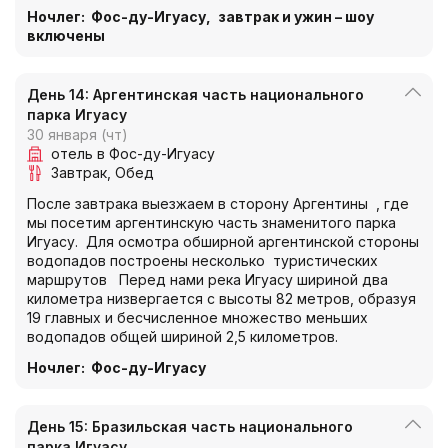
Ночлег
: Фос-ду-Игуасу
,
завтрак и ужин – шоу
включены
День 14: Аргентинская часть национального
парка Игуасу
30 января (чт)
отель в Фос-ду-Игуасу
Завтрак
Обед
После завтрака выезжаем в сторону Аргентины , где
мы посетим аргентинскую часть знаменитого парка
Игуасу. Для осмотра обширной аргентинской стороны
водопадов построены несколько туристических
маршрутов Перед нами река Игуасу шириной два
километра низвергается с высоты 82 метров, образуя
19 главных и бесчисленное множество меньших
водопадов общей шириной 2,5 километров.
Ночлег
: Фос-ду-Игуасу
День 15: Бразильская часть национального
парка Игуасу