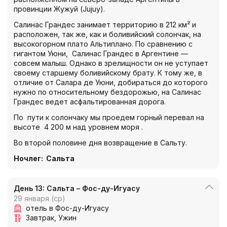
провинции Жужуй (Jujuy).
Салинас Грандес занимает территорию в 212 км² и
расположен, так же, как и боливийский солончак, на
высокогорном плато Альтиплано. По сравнению с
гигантом Уюни, Салинас Грандес в Аргентине —
совсем малыш. Однако в зрелищности он не уступает
своему старшему боливийскому брату. К тому же, в
отличие от Салара де Уюни, добираться до которого
нужно по относительному бездорожью, на Салинас
Грандес ведет асфальтированная дорога.
По пути к солончаку мы проедем горный перевал на
высоте 4 200 м над уровнем моря .
Во второй половине дня возвращение в Сальту.
Ночлег
:
Сальта
День 13: Сальта – Фос-ду-Игуасу
29 января (ср)
отель в Фос-ду-Игуасу
Завтрак
Ужин