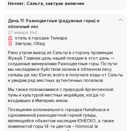
Ночлег
:
Сальта, завтрак включен
День 11: Разноцветные (радужные горы) и
облачный лес
27 января (пн)
отель в городке Тилкара
Завтрак
Обед
Рано утром выезд из Сальты в сторону провинции
Жужуй. Главная цель нашей поездки в этот день —
созданные минералами Разноцветные горы. По пути
мы насладимся буйством зелени в облачном лесу
сельвы де лас Юнгас всего в получасе езды от Сальты
и увидим ряд местных аутентичных поселков.
Мы также познакомимся с природой Аргентинской
пуны и культурой местных индейцев, когда-то
входивших в Империю инков.
Посещение колониального городка Humahuaca и
одноименной разноцветной горной гряды,
являющейся объектом наследия ЮНЕСКО, а также
знаменитой горы 14-ти цветов – Hornocal (в