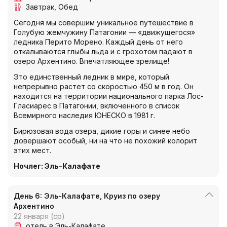
Завтрак
Обед
Сегодня мы совершим уникальное путешествие в
Голубую жемчужину Патагонии — «движущегося»
ледника Перито Морено. Каждый день от него
откалываются глыбы льда и с грохотом падают в
озеро Архентино. Впечатляющее зрелище!
Это единственный ледник в мире, который
непрерывно растет со скоростью 450 м в год. Он
находится на территории национального парка Лос-
Гласиарес в Патагонии, включенного в список
Всемирного наследия ЮНЕСКО в 1981 г.
Бирюзовая вода озера, дикие горы и синее небо
довершают особый, ни на что не похожий колорит
этих мест.
Ночлег
:
Эль-Калафате
День 6: Эль-Калафате, Круиз по озеру
Архентино
22 января (ср)
отель в Эль-Калафате