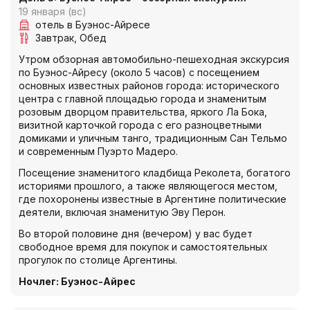
19 января (вс)
отель в Буэнос-Айресе
Завтрак
Обед
Утром обзорная автомобильно-пешеходная экскурсия
по Буэнос-Айресу (около 5 часов) с посещением
основных известных районов города: исторического
центра с главной площадью города и знаменитым
розовым дворцом правительства, яркого Ла Бока,
визитной карточкой города с его разноцветными
домиками и уличным танго, традиционным Сан Тельмо
и современным Пуэрто Мадеро.
Посещение знаменитого кладбища Реколета, богатого
историями прошлого, а также являющегося местом,
где похоронены известные в Аргентине политические
деятели, включая знаменитую Эву Перон.
Во второй половине дня (вечером) у вас будет
свободное время для покупок и самостоятельных
прогулок по столице Аргентины.
Ночлег
:
Буэнос-Айрес