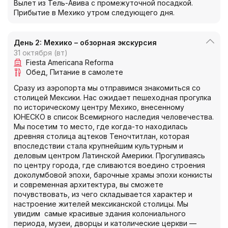
Вылет из Тель-Авива с промежуточной посадкой.
Прибытие в Мехико утром следующего дня.
День 2: Мехико – обзорная экскурсия
31 октября (вт)
Fiesta Americana Reforma
Обед
Питание в самолете
Сразу из аэропорта мы отправимся знакомиться со
столицей Мексики. Нас ожидает пешеходная прогулка
по историческому центру Мехико, внесенному
ЮНЕСКО в список Всемирного наследия человечества.
Мы посетим то место, где когда-то находилась
древняя столица ацтеков Теночтитлан, которая
впоследствии стала крупнейшим культурным и
деловым центром Латинской Америки. Прогуливаясь
по центру города, где сливаются воедино строения
доколумбовой эпохи, барочные храмы эпохи конкисты
и современная архитектура, вы сможете
почувствовать, из чего складывается характер и
настроение жителей мексиканской столицы. Мы
увидим самые красивые здания колониального
периода, музеи, дворцы и католические церкви —