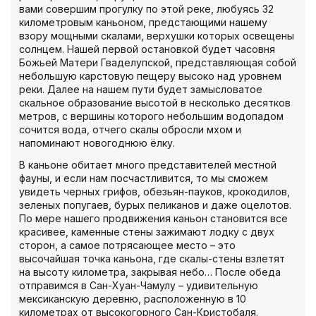
вами совершим прогулку по этой реке, любуясь 32
километровым каньоном, предстающими нашему
взору мощными скалами, верхушки которых освещены
солнцем. Нашей первой остановкой будет часовня
Божьей Матери Гваделупской, представляющая собой
небольшую карстовую пещеру высоко над уровнем
реки. Далее на нашем пути будет замысловатое
скальное образование высотой в несколько десятков
метров, с вершины которого небольшим водопадом
сочится вода, отчего скалы обросли мхом и
напоминают новогоднюю ёлку.
В каньоне обитает много представителей местной
фауны, и если нам посчастливится, то мы сможем
увидеть черных грифов, обезьян-пауков, крокодилов,
зеленых попугаев, бурых пеликанов и даже оцелотов.
По мере нашего продвижения каньон становится все
красивее, каменные стены зажимают лодку с двух
сторон, а самое потрясающее место – это
высочайшая точка каньона, где скалы-стены взлетят
на высоту километра, закрывая небо… После обеда
отправимся в Сан-Хуан-Чамулу – удивительную
мексиканскую деревню, расположенную в 10
километрах от высокогорного Сан-Кристобаля.