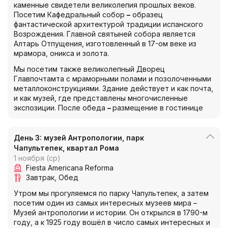
каменные свидетели великолепия прошлых веков.
Посетим Кафедральный собор
–
образец
фантастической архитектурой традиции испанского
Возрождения. Главной святыней собора является
Алтарь Отпущения, изготовленный в 17-ом веке из
мрамора, оникса и золота.
Мы посетим также великолепный Дворец
Главпочтамта с мраморными полами и позолоченными
металлоконструкциями. Здание действует и как почта,
и как музей, где представлены многочисленные
экспозиции. После обеда
–
размещение в гостинице
День 3: музей Антропологии, парк
Чапультепек, квартал Рома
1 ноября (ср)
Fiesta Americana Reforma
Завтрак
Обед
Утром мы прогуляемся по парку Чапультепек, а затем
посетим один из самых интересных музеев мира –
Музей антропологии и истории. Он открылся в 1790-м
году, а к 1925 году вошёл в число самых интересных и