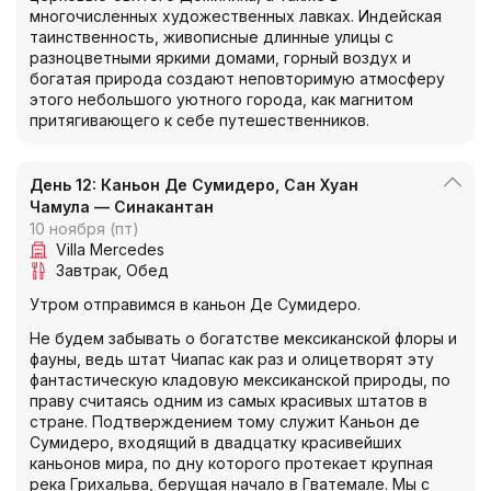
многочисленных художественных лавках. Индейская
таинственность, живописные длинные улицы с
разноцветными яркими домами, горный воздух и
богатая природа создают неповторимую атмосферу
этого небольшого уютного города, как магнитом
притягивающего к себе путешественников.
День 12: Каньон Де Сумидеро, Сан Хуан
Чамула — Синакантан
10 ноября (пт)
Villa Mercedes
Завтрак
Обед
Утром отправимся в каньон Де Сумидеро.
Не будем забывать о богатстве мексиканской флоры и
фауны, ведь штат Чиапас как раз и олицетворят эту
фантастическую кладовую мексиканской природы, по
праву считаясь одним из самых красивых штатов в
стране. Подтверждением тому служит Каньон де
Сумидеро, входящий в двадцатку красивейших
каньонов мира, по дну которого протекает крупная
река Грихальва, берущая начало в Гватемале. Мы с