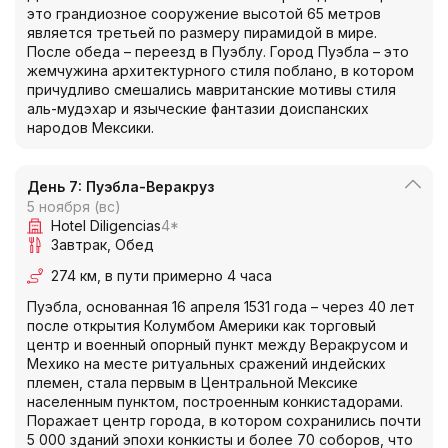
это грандиозное сооружение высотой 65 метров
является третьей по размеру пирамидой в мире.
После обеда – переезд в Пуэблу. Город Пуэбла – это
жемчужина архитектурного стиля поблано, в котором
причудливо смешались мавританские мотивы стиля
аль-мудэхар и языческие фантазии доиспанских
народов Мексики.
День 7: Пуэбла-Веракруз
5 ноября (вс)
Hotel Diligencias
4*
Завтрак
Обед
274 км, в пути примерно 4 часа
Пуэбла, основанная 16 апреля 1531 года – через 40 лет
после открытия Колумбом Америки как торговый
центр и военный опорный пункт между Веракрусом и
Мехико на месте ритуальных сражений индейских
племен, стала первым в Центральной Мексике
населенным пунктом, построенным конкистадорами.
Поражает центр города, в котором сохранились почти
5 000 зданий эпохи конкисты и более 70 соборов, что