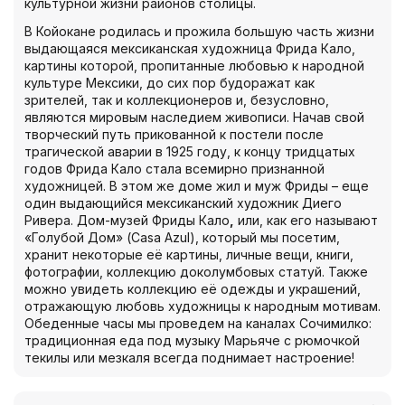
культурной жизни районов столицы.
В Койокане родилась и прожила большую часть жизни
выдающаяся мексиканская художница Фрида Кало,
картины которой, пропитанные любовью к народной
культуре Мексики, до сих пор будоражат как
зрителей, так и коллекционеров и, безусловно,
являются мировым наследием живописи. Начав свой
творческий путь прикованной к постели после
трагической аварии в 1925 году, к концу тридцатых
годов Фрида Кало стала всемирно признанной
художницей. В этом же доме жил и муж Фриды – еще
один выдающийся мексиканский художник Диего
Ривера. Дом-музей Фриды Кало
,
или, как его называют
«Голубой Дом» (Casa Azul), который мы посетим,
хранит некоторые её картины, личные вещи, книги,
фотографии, коллекцию доколумбовых статуй. Также
можно увидеть коллекцию её одежды и украшений,
отражающую любовь художницы к народным мотивам.
Обеденные часы мы проведем на каналах Сочимилко:
традиционная еда под музыку Марьяче с рюмочкой
текилы или мезкаля всегда поднимает настроение!