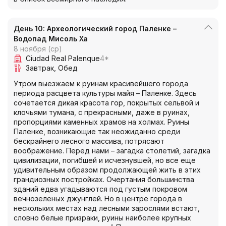
День 10: Археологический город Паленке –
Водопад Мисоль Ха
8 ноября (ср)
Ciudad Real Palenque
4*
Завтрак
Обед
Утром выезжаем к руинам красивейшего города
периода расцвета культуры майя – Паленке. Здесь
сочетается дикая красота гор, покрытых сельвой и
клочьями тумана, с прекрасными, даже в руинах,
пропорциями каменных храмов на холмах. Руины
Паленке, возникающие так неожиданно среди
бескрайнего лесного массива, потрясают
воображение. Перед нами – загадка столетий, загадка
цивилизации, погибшей и исчезнувшей, но все еще
удивительным образом продолжающей жить в этих
грандиозных постройках. Очертания большинства
зданий едва угадываются под густым покровом
вечнозеленых джунглей. Но в центре города в
нескольких местах над лесными зарослями встают,
словно белые призраки, руины наиболее крупных