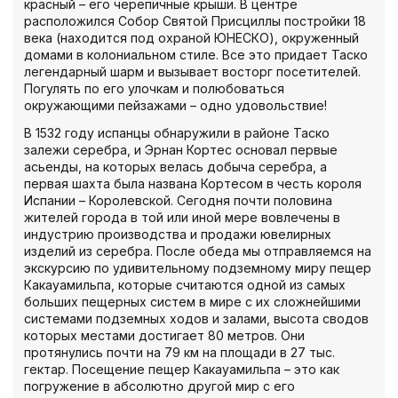
красный – его черепичные крыши. В центре
расположился Собор Святой Присциллы постройки 18
века (находится под охраной ЮНЕСКО), окруженный
домами в колониальном стиле. Все это придает Таско
легендарный шарм и вызывает восторг посетителей.
Погулять по его улочкам и полюбоваться
окружающими пейзажами – одно удовольствие!
В 1532 году испанцы обнаружили в районе Таско
залежи серебра, и Эрнан Кортес основал первые
асьенды, на которых велась добыча серебра, а
первая шахта была названа Кортесом в честь короля
Испании – Королевской. Сегодня почти половина
жителей города в той или иной мере вовлечены в
индустрию производства и продажи ювелирных
изделий из серебра. После обеда мы отправляемся на
экскурсию по удивительному подземному миру пещер
Какауамильпа, которые считаются одной из самых
больших пещерных систем в мире с их сложнейшими
системами подземных ходов и залами, высота сводов
которых местами достигает 80 метров. Они
протянулись почти на 79 км на площади в 27 тыс.
гектар. Посещение пещер Какауамильпа – это как
погружение в абсолютно другой мир с его