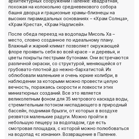
архитектурных сооружений Паленке: квадратная,
похожая на колокольню средневекового собора
башня дворца и грациозные храмы-близнецы на
высоких пирамидальных основаниях – «Храм Солнца»,
«Храм Креста», «Храм Надписей».
После обеда переезд на водопады Мисоль Ха –
место, словно созданное по идеальному плану.
Влажный и жаркий климат позволяет окружающей
флоре проявить себя во всей красе – и деревья, и
цветы покрыты пестрыми бутонами. Они встречаются
различной окраски, со структурой, меняющейся от
грубовато-плотной до нежно-бархатистой. Их
облюбовали маленькие и очень юркие колибри, в
наблюдении за которыми можно провести целую
вечность, поражаясь скорости и ловкости этих
миниатюрных созданий. Все это является
великолепным фоном для 35 метрового каскада воды,
стремительным потоком ниспадающего в природный
бассейн, поднимая брызги, от которых в воздухе
резвятся маленькие радуги. Можно пройти в
небольшую пещеру за водопадом, где есть
смотровая площадка, с которой можно полюбоваться
на водопад «с изнанки». Возвращение в Паленке.