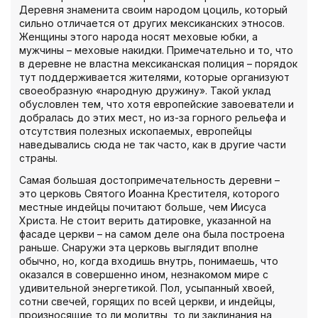
Деревня знаменита своим народом цоциль, который
сильно отличается от других мексиканских этносов.
Женщины этого народа носят меховые юбки, а
мужчины – меховые накидки. Примечательно и то, что
в деревне не властна мексиканская полиция – порядок
тут поддерживается жителями, которые организуют
своеобразную «народную дружину». Такой уклад
обусловлен тем, что хотя европейские завоеватели и
добралась до этих мест, но из-за горного рельефа и
отсутствия полезных ископаемых, европейцы
наведывались сюда не так часто, как в другие части
страны.
Самая большая достопримечательность деревни –
это церковь Святого Иоанна Крестителя, которого
местные индейцы почитают больше, чем Иисуса
Христа. Не стоит верить датировке, указанной на
фасаде церкви – на самом деле она была построена
раньше. Снаружи эта церковь выглядит вполне
обычно, но, когда входишь внутрь, понимаешь, что
оказался в совершенно ином, незнакомом мире с
удивительной энергетикой. Пол, усыпанный хвоей,
сотни свечей, горящих по всей церкви, и индейцы,
произносящие то ли молитвы, то ли заклинания на