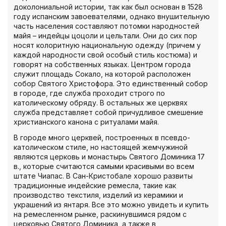
доколониальной истории, так как был основан в 1528
году испанским завоевателями, однако внушительную
часть населения составляют потомки народностей
майя – индейцы цоцоли и цельтали. Они до сих пор
носят колоритную национальную одежду (причем у
каждой народности свой особый стиль костюма) и
говорят на собственных языках. Центром города
служит площадь Сокало, на которой расположен
собор Святого Христофора. Это единственный собор
в городе, где служба проходит строго по
католическому обряду. В остальных же церквях
служба представляет собой причудливое смешение
христианского канона с ритуалами майя.
В городе много церквей, построенных в псевдо-
католическом стиле, но настоящей жемчужиной
являются церковь и монастырь Святого Доминика 17
в., которые считаются самыми красивыми во всем
штате Чиапас. В Сан-Кристобале хорошо развиты
традиционные индейские ремесла, такие как
производство текстиля, изделий из керамики и
украшений из янтаря. Все это можно увидеть и купить
на ремесленном рынке, раскинувшимся рядом с
церковью Святого Доминика, а также в