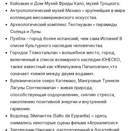
Койоакан и Дом-Музей Фриды Кало, музей Троцкого.
Антропологический музей Мехико
–
крупнейшая в мире
коллекция месоамериканского искусства.
Археологический комплекс Теотиуакан
–
пирамиды
Солнца и Луны.
Пуэбла – город более испанский, чем сама Испания! В
списке Культурного наследия человечества.
Городок Тлакотальпан
–
волшебное место, город,
включенный в список всемирного наследия ЮНЕСКО,
также известный как «Жемчужина Папалоапан»,что
означает «земля между двумя водами».
Вулканическое озеро Катемако, Мангровые Туннели
Лагуны Сонтекомапан – живая природа,
способствующая оздоровлению, снятию стресса,
накоплению позитивной энергии и внутренней
гармонии.
Водопад Эйипантла (Salto de Eyipantla)
–
здесь
снимались некоторые сцены фильма «Апокалипсис».
Заповедник Нансияга, расположенный в богатейшей