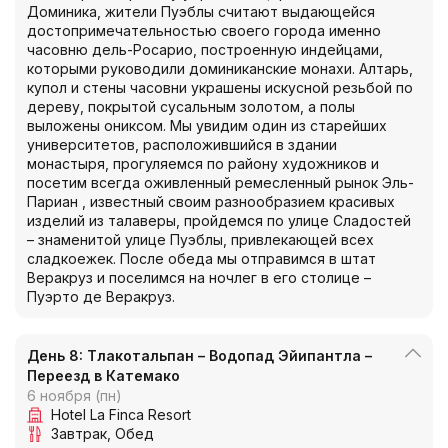
Доминика, жители Пуэблы считают выдающейся
достопримечательностью своего города именно
часовню дель-Росарио, построенную индейцами,
которыми руководили доминиканские монахи. Алтарь,
купол и стены часовни украшены искусной резьбой по
дереву, покрытой сусальным золотом, а полы
выложены ониксом. Мы увидим один из старейших
университетов, расположившийся в здании
монастыря, прогуляемся по району художников и
посетим всегда оживленный ремесленный рынок Эль-
Париан , известный своим разнообразием красивых
изделий из талаверы, пройдемся по улице Сладостей
– знаменитой улице Пуэблы, привлекающей всех
сладкоежек. После обеда мы отправимся в штат
Веракруз и поселимся на ночлег в его столице –
Пуэрто де Веракруз.
День 8: Тлакотальпан – Водопад Эйипантла –
Переезд в Катемако
6 ноября (пн)
Hotel La Finca Resort
Завтрак
Обед