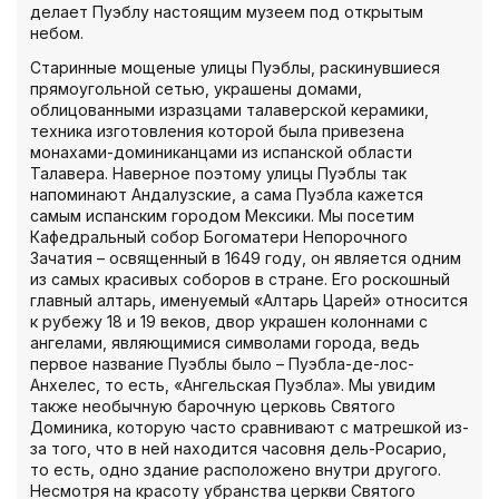
делает Пуэблу настоящим музеем под открытым
небом.
Старинные мощеные улицы Пуэблы, раскинувшиеся
прямоугольной сетью, украшены домами,
облицованными изразцами талаверской керамики,
техника изготовления которой была привезена
монахами-доминиканцами из испанской области
Талавера. Наверное поэтому улицы Пуэблы так
напоминают Андалузские, а сама Пуэбла кажется
самым испанским городом Мексики. Мы посетим
Кафедральный собор Богоматери Непорочного
Зачатия – освященный в 1649 году, он является одним
из самых красивых соборов в стране. Его роскошный
главный алтарь, именуемый «Алтарь Царей» относится
к рубежу 18 и 19 веков, двор украшен колоннами с
ангелами, являющимися символами города, ведь
первое название Пуэблы было – Пуэбла-де-лос-
Анхелес, то есть, «Ангельская Пуэбла». Мы увидим
также необычную барочную церковь Святого
Доминика, которую часто сравнивают с матрешкой из-
за того, что в ней находится часовня дель-Росарио,
то есть, одно здание расположено внутри другого.
Несмотря на красоту убранства церкви Святого