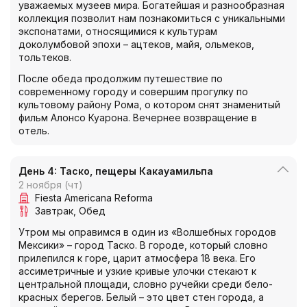
уважаемых музеев мира. Богатейшая и разнообразная
коллекция позволит нам познакомиться с уникальными
экспонатами, относящимися к культурам
доколумбовой эпохи – ацтеков, майя, ольмеков,
тольтеков.
После обеда продолжим путешествие по
современному городу и совершим прогулку по
культовому району Рома, о котором снят знаменитый
фильм Алонсо Куарона. Вечернее возвращение в
отель.
День 4: Таско, пещеры Какауамильпа
2 ноября (чт)
Fiesta Americana Reforma
Завтрак
Обед
Утром мы оправимся в один из «Волшебных городов
Мексики» – город Таско. В городе, который словно
прилепился к горе, царит атмосфера 18 века. Его
ассиметричные и узкие кривые улочки стекают к
центральной площади, словно ручейки среди бело-
красных берегов. Белый – это цвет стен города, а