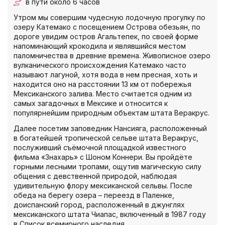
в пути около 6 часов
Утром мы совершим чудесную лодочную прогулку по
озеру Катемако с посещением Острова обезьян, по
дороге увидим остров Агальтепек, по своей форме
напоминающий крокодила и являвшийся местом
паломничества в древние времена. Живописное озеро
вулканического происхождения Катемако часто
называют лагуной, хотя вода в нем пресная, хоть и
находится оно на расстоянии 13 км от побережья
Мексиканского залива. Место считается одним из
самых загадочных в Мексике и относится к
популярнейшим природным объектам штата Веракрус.
Далее посетим заповедник Нансияга, расположенный
в богатейшей тропической сельве штата Веракрус,
послуживший съёмочной площадкой известного
фильма «Знахарь» с Шоном Коннери. Вы пройдёте
горными лесными тропами, ощутив магическую силу
общения с девственной природой, наблюдая
удивительную флору мексиканской сельвы. После
обеда на берегу озера – переезд в Паленке,
доиспанский город, расположенный в джунглях
мексиканского штата Чиапас, включенный в 1987 году
в Список всемирного наследия.