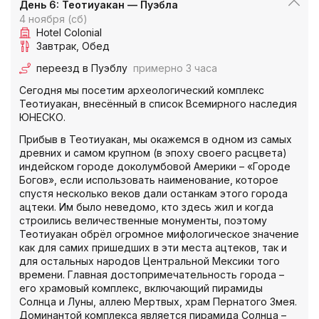
День 6: Теотиуакан — Пуэбла
4 ноября (сб)
Hotel Colonial
Завтрак
Обед
переезд в Пуэблу
примерно 3 часа
Сегодня мы посетим археологический комплекс
Теотиуакан, внесённый в список Всемирного наследия
ЮНЕСКО.
Прибыв в Теотиуакан, мы окажемся в одном из самых
древних и самом крупном (в эпоху своего расцвета)
индейском городе доколумбовой Америки – «Городе
Богов», если использовать наименование, которое
спустя несколько веков дали останкам этого города
ацтеки. Им было неведомо, кто здесь жил и когда
строились величественные монументы, поэтому
Теотиуакан обрёл огромное мифологическое значение
как для самих пришедших в эти места ацтеков, так и
для остальных народов Центральной Мексики того
времени. Главная достопримечательность города –
его храмовый комплекс, включающий пирамиды
Солнца и Луны, аллею Мертвых, храм Пернатого Змея.
Доминантой комплекса является пирамида Солнца –