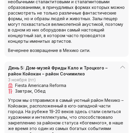
необычными сталактитовыми и сталагмитовыми
образованиями, в причудливых формах которых можно
рассмотреть не только различные фантастические
формы, но и образы людей и животных. Залы пещер
могут похвастаться великолепной акустикой, поэтому
в одном из них оборудован самый настоящий
концертный зал, в котором часто проводятся
концерты именитых артистов.
Вечернее возвращение в Мехико сити.
День 5: Дом-музей Фриды Кало и Троцкого –
район Койокан – район Сочимилко
3 ноября (пт)
Fiesta Americana Reforma
Завтрак
Обед
Утром мы отправимся в самый уютный район Мехико –
Койоакан, расположенный в юго-западной части
города. На рубеже 19-20 веков здесь стали селиться
художники и интеллектуалы, что способствовало
закреплению за районом статуса «богемного», в наше
же время это один из самых богатых событиями