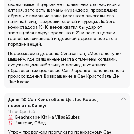
своем языке. В церкви нет привычных для нас икон и
алтаря, зато есть шаманы-курандеро, проводящие
обряды с помощью поша (местного алкогольного
напитка), яиц, газировки, свечей и курицы. Любого
конкистадора 15-16 веков хватил бы удар от
творящейся вокруг ереси, но в 21-м веке в церкви
горной мексиканской индейской деревне все это в
порядке вещей.
Переезжаем в деревню Синакантан, «Место летучих
мышей», где священные места отмечены холмами,
окружающими небольшую долину, и комплекс,
образованный церковью Сан-Лоренцо, колониального
происхождения. Возвращение в Сан Кристобаль Де
Лас Касас.
День 13: Сан Кристобаль Де Лас Касас,
перелет в Канкун
11 ноября (сб)
Beachscape Kin Ha Villas&Suites
Завтрак
Обед
Утром продолжим прогулки по прекрасному Сан