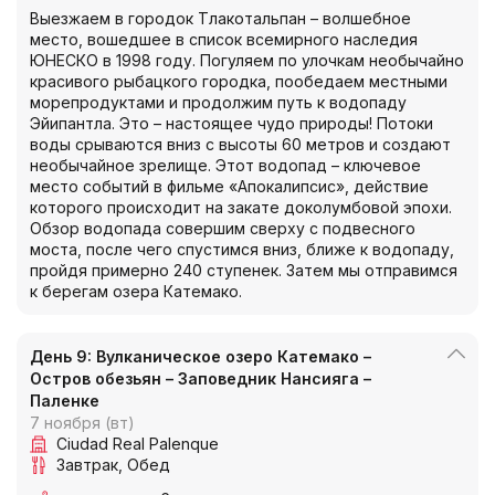
Выезжаем в городок Тлакотальпан – волшебное
место, вошедшее в список всемирного наследия
ЮНЕСКО в 1998 году. Погуляем по улочкам необычайно
красивого рыбацкого городка, пообедаем местными
морепродуктами и продолжим путь к водопаду
Эйипантла. Это – настоящее чудо природы! Потоки
воды срываются вниз с высоты 60 метров и создают
необычайное зрелище. Этот водопад – ключевое
место событий в фильме «Апокалипсис», действие
которого происходит на закате доколумбовой эпохи.
Обзор водопада совершим сверху с подвесного
моста, после чего спустимся вниз, ближе к водопаду,
пройдя примерно 240 ступенек. Затем мы отправимся
к берегам озера Катемако.
День 9: Вулканическое озеро Катемако –
Остров обезьян – Заповедник Нансияга –
Паленке
7 ноября (вт)
Ciudad Real Palenque
Завтрак
Обед