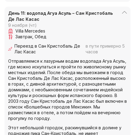
День 11: водопад Агуа Асуль – Сан Кристобаль
Де Лас Касас
9 ноября (чт)
Villa Mercedes
Завтрак
Обед
Переезд в Сан Кристобаль Де
в пути примерно 5
Лас Касас
часов
Отправляемся к лазурным водам водопада Агуа Асуль,
где можно искупаться и пройти по живописному рынку
местных изделий. После обеда мы выезжаем в город
Сан Кристобаль Де Лас Касас, расположенный высоко
в горах, с дивной архитектурой, с разноцветными
домиками, с необыкновенным сочетанием индейской
культуры и роскошных форм испанского барокко. В
2003 году Сан Кристобаль де Лас Касас был включен в
список «Волшебных городов Мексики». Мы
разместимся в отеле, а потом пойдем на вечернюю
прогулку по городу.
Этот небольшой городок, раскинувшийся в долине у
подножия пика Сан-Кристобаль, не имеет