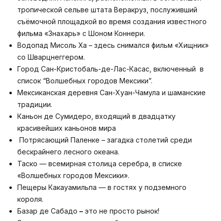
тропической сельве штата Веракруз, послуживший
съёмочной площадкой во время создания известного
фильма «Знахарь» с Шоном Коннери.
Водопад Мисоль Ха – здесь снимался фильм «Хищник»
со Шварцнеггером.
Город Сан-Кристобаль-де-Лас-Касас, включенный в
список “Волшебных городов Мексики”.
Мексиканская деревня Сан-Хуан-Чамула и шаманские
традиции.
Каньон де Сумидеро, входящий в двадцатку
красивейших каньонов мира
Потрясающий Паленке – загадка столетий среди
бескрайнего лесного океана.
Таско — всемирная столица серебра, в списке
«Волшебных городов Мексики».
Пещеры Какауамильпа — в гостях у подземного
короля.
Базар де Сабадо
–
это не просто рынок!