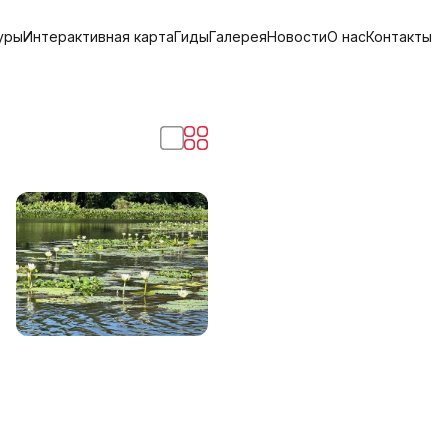
уры
Интерактивная карта
Гиды
Галерея
Новости
О нас
Контакты