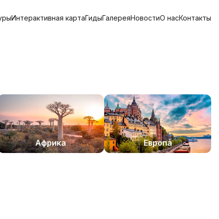
уры
Интерактивная карта
Гиды
Галерея
Новости
О нас
Контакты
Африка
Европа