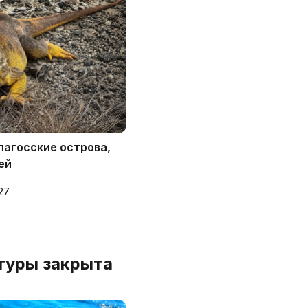
пагосские острова,
ей
.27
 туры закрыта