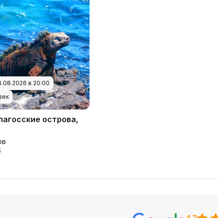
.08.2026 в 20:00
век
пагосские острова,
ов
6