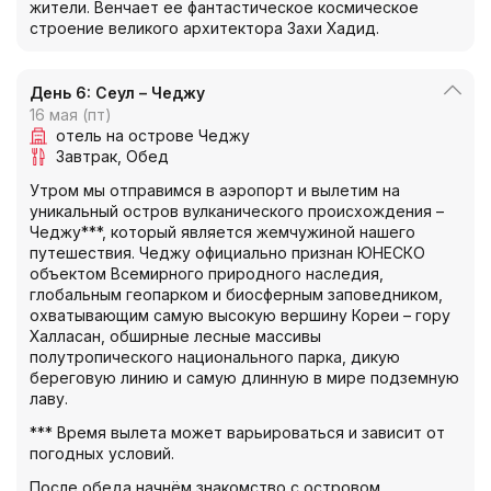
жители. Венчает ее фантастическое космическое
строение великого архитектора Захи Хадид.
День 6: Сеул – Чеджу
16 мая (пт)
отель на острове Чеджу
Завтрак
Обед
Утром мы отправимся в аэропорт и вылетим на
уникальный остров вулканического происхождения –
Чеджу***, который является жемчужиной нашего
путешествия. Чеджу официально признан ЮНЕСКО
объектом Всемирного природного наследия,
глобальным геопарком и биосферным заповедником,
охватывающим самую высокую вершину Кореи – гору
Халласан, обширные лесные массивы
полутропического национального парка, дикую
береговую линию и самую длинную в мире подземную
лаву.
*** Время вылета может варьироваться и зависит от
погодных условий.
После обеда начнём знакомство с островом.