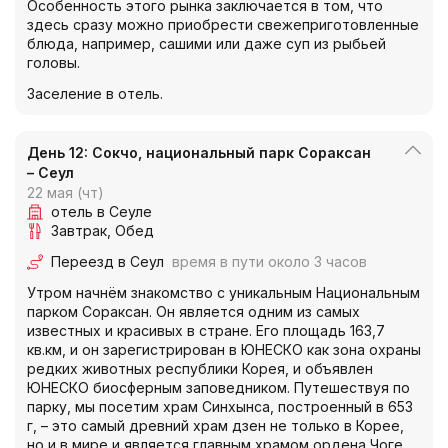
Особенность этого рынка заключается в том, что
здесь сразу можно приобрести свежеприготовленные
блюда, например, сашими или даже суп из рыбьей
головы.
Заселение в отель.
День 12: Сокчо, национальный парк Сораксан
– Сеул
22 мая (чт)
отель в Сеуле
Завтрак
Обед
Переезд в Сеул
время в пути около 3 часов
Утром начнём знакомство с уникальным Национальным
парком Сораксан. Он является одним из самых
известных и красивых в стране. Его площадь 163,7
кв.км, и он зарегистрирован в ЮНЕСКО как зона охраны
редких животных республики Корея, и объявлен
ЮНЕСКО биосферным заповедником. Путешествуя по
парку, мы посетим храм Синхынса, построенный в 653
г, – это самый древний храм дзен не только в Корее,
но и в мире и является главным храмом ордена Чоге