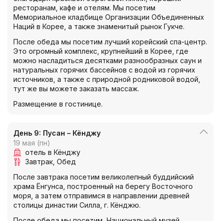
ресторанам, кафе и отелям. Мы посетим
Мемориальное кладбище Организации Объединенных
Наций в Корее, а также знаменитый рынок Гукче.
После обеда мы посетим лучший корейский спа-центр.
Это огромный комплекс, крупнейший в Корее, где
можно насладиться десятками разнообразных саун и
натуральных горячих бассейнов с водой из горячих
источников, а также с природной родниковой водой,
тут же вы можете заказать массаж.
Размещение в гостинице.
День 9: Пусан – Кёнджу
19 мая (пн)
отель в Кёнджу
Завтрак
Обед
После завтрака посетим великолепный буддийский
храма Ёнгунса, построенный на берегу Восточного
моря, а затем отправимся в направлении древней
столицы династии Силла, г. Кёнджю.
После обеда мы посетим Национальный музей