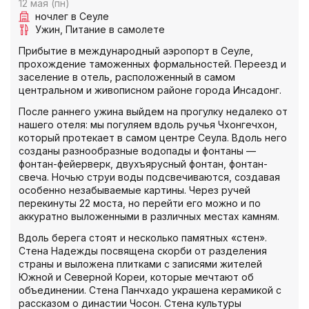
12 мая (пн)
ночлег в Сеуле
Ужин
Питание в самолете
Прибытие в международный аэропорт в Сеуле,
прохождение таможенных формальностей. Переезд и
заселение в отель, расположенный в самом
центральном и живописном районе города Инсадонг.
После раннего ужина выйдем на прогулку недалеко от
нашего отеля: мы погуляем вдоль ручья Чхонгечхон,
который протекает в самом центре Сеула. Вдоль него
созданы разнообразные водопады и фонтаны —
фонтан-фейерверк, двухъярусный фонтан, фонтан-
свеча. Ночью струи воды подсвечиваются, создавая
особенно незабываемые картины. Через ручей
перекинуты 22 моста, но перейти его можно и по
аккуратно выложенными в различных местах камням.
Вдоль берега стоят и несколько памятных «стен».
Стена Надежды посвящена скорби от разделения
страны и выложена плитками с записями жителей
Южной и Северной Кореи, которые мечтают об
объединении. Стена Панчхадо украшена керамикой с
рассказом о династии Чосон. Стена культуры