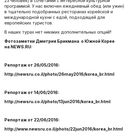
23 человек) в сочетании с интересной культурной
программой. У нас включен ежедневный обед (или ужин)
в тщательно подобранных ресторанах корейской и
международной кухни с едой, подходящей для
европейских туристов.
В наших турах нет никаких дополнительных опций!!
Фотозаметки Дмитрия Брикмана
о Южной Корее
на
NEWS
.
RU
:
Репортаж от
26/05/2016:
http
://
newsru
.
co
.
il
/
photo
/26
may
2016/
korea
_
br
.
html
Репортаж от 14/06/2016:
http
://
newsru
.
co
.
il
/
photo
/13
jun
2016/
korea
_
br
.
html
Репортаж от 22/06/2016:
http
://
www
.
newsru
.
co
.
il
/
photo
/22
jun
2016/
korea
_
br
.
html