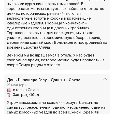
высокими курганами, покрытыми травой. В
королевских могильных курганах найдено множество
ценных исторических реликвий, включая
великолепные золотые короны и красивейшие
ювелирные изделия. Гробница Чхонмачонг –
единственная гробница в древних гробницах
Тэрынвона, открытая для посещения, мы также
увидим древнюю астрономическую обсерваторию,
деревянный крытый мост Вольчжонгё, построенный во
времена царства Силла.
Вечером мы возвращаемся в отель. У нас будет
свободное время, которое можно будет провести на
озере Бомун рядом с отелем.
День 11: пещера Госу – Даньян – Сокчо
21 мая (ср)
отель в Сокчо
Завтрак
Обед
Утром выезжаем в направлении округа Даньян, не
самый густонаселённый, однако, несомненно, один из
самых красочных уездов во всей Южной Корее! Ли