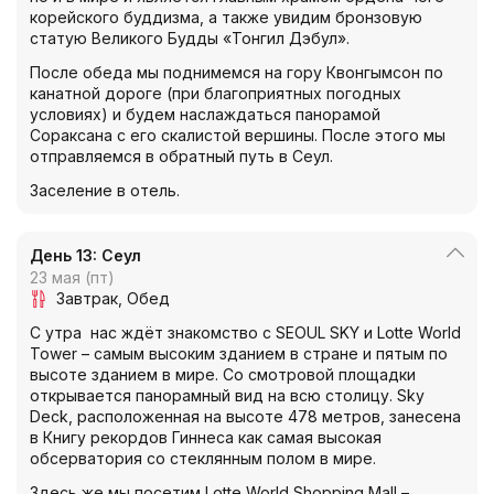
корейского буддизма, а также увидим бронзовую
статую Великого Будды «Тонгил Дэбул».
После обеда мы поднимемся на гору Квонгымсон по
канатной дороге (при благоприятных погодных
условиях) и будем наслаждаться панорамой
Сораксана с его скалистой вершины. После этого мы
отправляемся в обратный путь в Сеул.
Заселение в отель.
День 13: Сеул
23 мая (пт)
Завтрак
Обед
С утра нас ждёт знакомство с SEOUL SKY и Lotte World
Tower – самым высоким зданием в стране и пятым по
высоте зданием в мире. Со смотровой площадки
открывается панорамный вид на всю столицу. Sky
Deck, расположенная на высоте 478 метров, занесена
в Книгу рекордов Гиннеса как самая высокая
обсерватория со стеклянным полом в мире.
Здесь же мы посетим Lotte World Shopping Mall –