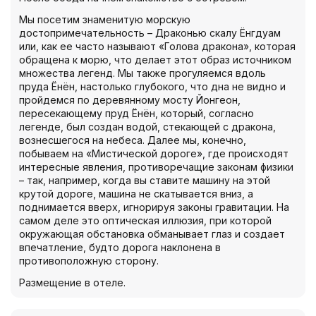
Мы посетим знаменитую морскую
достопримечательность – Драконью скалу Ёнгдуам
или, как ее часто называют «Голова дракона», которая
обращена к морю, что делает этот образ источником
множества легенд. Мы также прогуляемся вдоль
пруда Ёнён, настолько глубокого, что дна не видно и
пройдемся по деревянному мосту Йонгеон,
пересекающему пруд Ёнён, который, согласно
легенде, был создан водой, стекающей с дракона,
вознесшегося на небеса. Далее мы, конечно,
побываем на «Мистической дороге», где происходят
интересные явления, противоречащие законам физики
– так, например, когда вы ставите машину на этой
крутой дороге, машина не скатывается вниз, а
поднимается вверх, игнорируя законы гравитации. На
самом деле это оптическая иллюзия, при которой
окружающая обстановка обманывает глаз и создает
впечатление, будто дорога наклонена в
противоположную сторону.
Размещение в отеле.