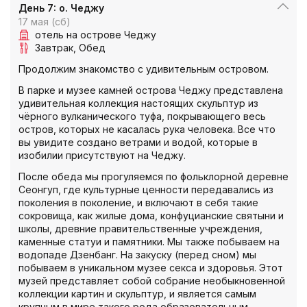
День 7: о. Чеджу
17 мая (сб)
отель на острове Чеджу
Завтрак
Обед
Продолжим знакомство с удивительным островом.
В парке и музее камней острова Чеджу представлена
удивительная коллекция настоящих скульптур из
чёрного вулканического туфа, покрывающего весь
остров, которых не касалась рука человека. Все что
вы увидите создано ветрами и водой, которые в
изобилии присутствуют на Чеджу.
После обеда мы прогуляемся по фольклорной деревне
Сеонгуп, где культурные ценности передавались из
поколения в поколение, и включают в себя такие
сокровища, как жилые дома, конфуцианские святыни и
школы, древние правительственные учреждения,
каменные статуи и памятники. Мы также побываем на
водопаде Дзенбанг. На закуску (перед сном) мы
побываем в уникальном музее секса и здоровья. Этот
музей представляет собой собрание необыкновенной
коллекции картин и скульптур, и является самым
крупным в мире такого рода образовательным