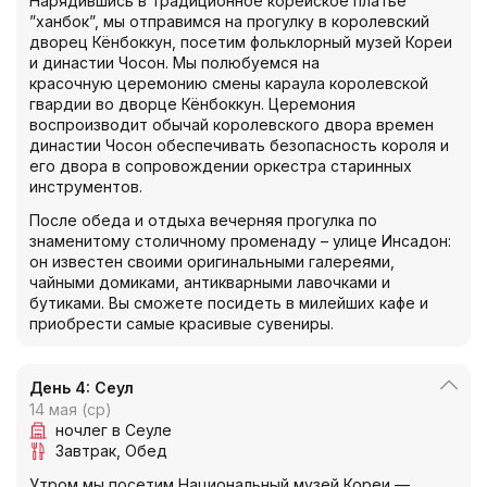
Нарядившись в традиционное корейское платье
”ханбок”, мы отправимся на прогулку в королевский
дворец Кёнбоккун, посетим фольклорный музей Кореи
и династии Чосон. Мы полюбуемся на
красочную церемонию смены караула королевской
гвардии во дворце Кёнбоккун. Церемония
воспроизводит обычай королевского двора времен
династии Чосон обеспечивать безопасность короля и
его двора в сопровождении оркестра старинных
инструментов.
После обеда и отдыха вечерняя прогулка по
знаменитому столичному променаду – улице Инсадон:
он известен своими оригинальными галереями,
чайными домиками, антикварными лавочками и
бутиками. Вы сможете посидеть в милейших кафе и
приобрести самые красивые сувениры.
День 4: Сеул
14 мая (ср)
ночлег в Сеуле
Завтрак
Обед
Утром мы посетим Национальный музей Кореи —