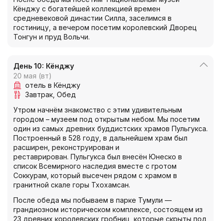
Кёнджу с богатейшей коллекцией времен
средневековой династии Силла, заселимся в
гостиницу, а вечером посетим королевский Дворец
Тонгун и пруд Вольчи.
День 10: Кёнджу
20 мая (вт)
отель в Кёнджу
Завтрак
Обед
Утром начнём знакомство с этим удивительным
городом – музеем под открытым небом. Мы посетим
один из самых древних буддистских храмов Пульгукса.
Построенный в 528 году, в дальнейшем храм был
расширен, реконструирован и
реставрирован. Пульгукса был внесён Юнеско в
список Всемирного наследия вместе с гротом
Соккурам, который высечен рядом с храмом в
гранитной скале горы Тхохамсан.
После обеда мы побываем в парке Тумули —
грандиозном историческом комплексе, состоящем из
23 древних королевских гробниц, которые скрыты под