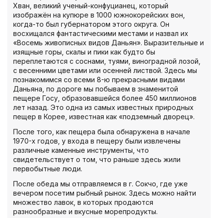
Хван, великий ученый-конфуцианец, который
изображён на купюре в 1000 южнокорейских вон,
когда-то был губернатором этого округа. Он
восхищался фантастическими местами и назвал их
«Восемь живописных видов Даньян». Выразительные и
изящные горы, скалы и пики как будто бы
переплетаются с соснами, туями, виноградной лозой,
с весенними цветами или осенней листвой. Здесь мы
познакомимся со всеми 8-ю прекрасными видами
Даньяна, по дороге мы побываем в знаменитой
пещере Госу, образовавшейся более 450 миллионов
лет назад. Это одна из самых известных природных
пещер в Корее, известная как «подземный дворец».
После того, как пещера была обнаружена в начале
1970-х годов, у входа в пещеру были извлечены
различные каменные инструменты, что
свидетельствует о том, что раньше здесь жили
первобытные люди.
После обеда мы отправляемся в г. Сокчо, где уже
вечером посетим рыбный рынок. Здесь можно найти
множество лавок, в которых продаются
разнообразные и вкусные морепродукты.