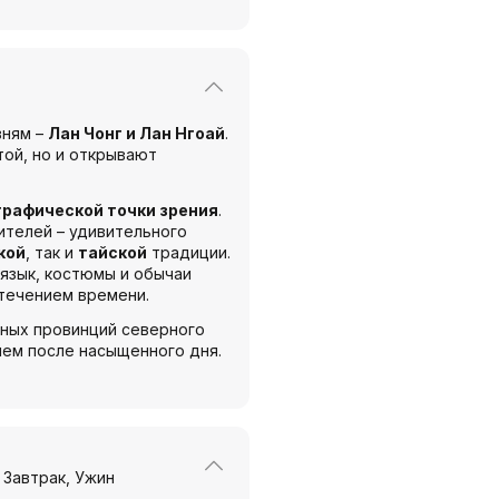
вням –
Лан Чонг и Лан Нгоай
.
той, но и открывают
графической точки зрения
.
ителей – удивительного
кой
, так и
тайской
традиции.
 язык, костюмы и обычаи
течением времени.
сных провинций северного
хнем после насыщенного дня.
Завтрак
Ужин