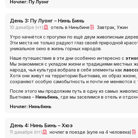
Ночлег: Пу Луонг
День 3: Пу Луонг – Нинь Бинь
10 декабря (чт)
отель в Ниньбине
Завтрак
Ужин
Утро начнётся с прогулки по ещё двум живописным дере
Эти места не только радуют глаз своей природной красо
уникальное окно в жизнь горных народов.
Наше путешествие в эти дни особенно интересно с
этно
Мы знакомимся с укладом жизни и традициями местных ж
народа, чья культура вобрала в себя элементы как
лаосс
Хотя они живут на территории Вьетнама, их образ жизни,
сохраняют особую самобытность и почти не меняются с 
После этого мы продолжим путь в одну из самых живопи
Вьетнама –
Ниньбинь
, где мы заселимся в отель и отдо
Ночлег: Ниньбинь
День 4: Нинь Бинь – Хюэ
11 декабря (пт)
ночлег в поезде (купе на 4 человека)