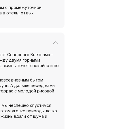
нам с промежуточной
 в отель, отдых.
ест Северного Вьетнама –
ежду двумя горными
, жизнь течёт спокойно и по
 повседневным бытом
рупп. А дальше перед нами
террас с молодой рисовой
, мы неспешно спустимся
В этом уголке природы легко
 жизнь вдали от шума и