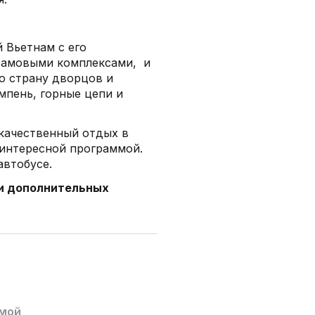
 Вьетнам с его
рамовыми комплексами, и
ю страну дворцов и
мпень, горные цепи и
качественный отдых в
 интересной программой.
автобусе.
 и дополнительных
мой