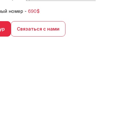
ный номер -
690$
ур
Связаться с нами