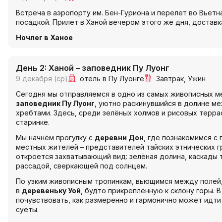
Встреча в аэропорту им. Бен-Гуриона и перелет во Вьет
посадкой. Прилет в Ханой вечером этого же дня, доставка
Ночлег в Ханое
День 2: Ханой – заповедник Пу Луонг
9 декабря (ср)
отель в Пу Луонге
Завтрак
Ужин
Сегодня мы отправляемся в одно из самых живописных м
заповедник Пу Луонг
, уютно раскинувшийся в долине м
хребтами. Здесь, среди зелёных холмов и рисовых террас
старинке.
Мы начнём прогулку с
деревни Дон
, где познакомимся с
местных жителей – представителей тайских этнических г
откроется захватывающий вид: зелёная долина, каскады 
рассадой, сверкающей под солнцем.
По узким живописным тропинкам, вьющимся между полей
в
деревеньку Уой
, будто прикреплённую к склону горы. 
почувствовать, как размеренно и гармонично может идти
суеты.