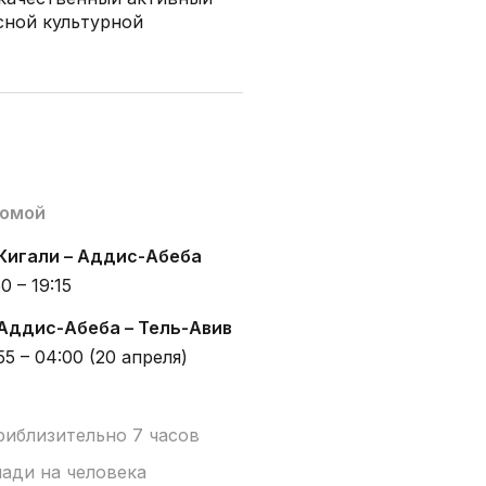
сной культурной
домой
 Кигали – Аддис-Абеба
0 – 19:15
 Аддис-Абеба – Тель-Авив
55 – 04:00 (20 апреля)
риблизительно 7 часов
лади на человека