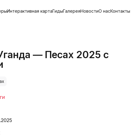
уры
Интерактивная карта
Гиды
Галерея
Новости
О нас
Контакты
Уганда — Песах 2025 с
и
ах
ги
.2025
к