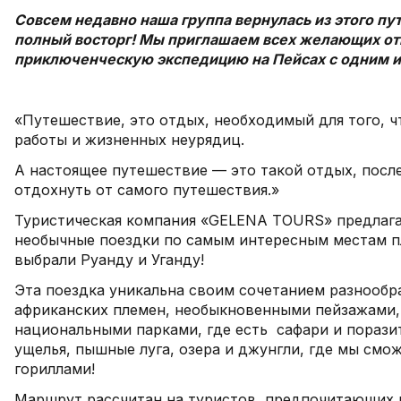
Совсем недавно наша группа вернулась из этого пу
полный восторг! Мы приглашаем всех желающих от
приключенческую экспедицию на Пейсах с одним из
«Путешествие, это отдых, необходимый для того, ч
работы и жизненных неурядиц.
А настоящее путешествие — это такой отдых, посл
отдохнуть от самого путешествия.»
Туристическая компания «GELENA TOURS» предла
необычные поездки по самым интересным местам пл
выбрали Руанду и Уганду!
Эта поездка уникальна своим сочетанием разнообра
африканских племен, необыкновенными пейзажами
национальными парками, где есть сафари и порази
ущелья, пышные луга, озера и джунгли, где мы смо
гориллами!
Маршрут рассчитан на туристов, предпочитающих 