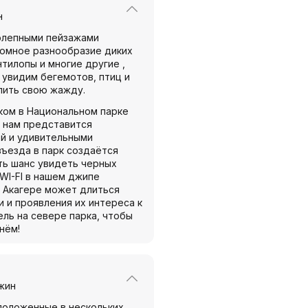
н
олепными пейзажами
громное разнообразие диких
нтилопы и многие другие ,
 увидим бегемотов, птиц и
лить свою жажду.
ком в Национальном парке
е нам представится
ой и удивительными
въезда в парк создаётся
сть шанс увидеть черных
 WI-FI в нашем джипе
в Акагере может длиться
 и проявления их интереса к
ель на севере парка, чтобы
нём!
жин
оложенные в нескольких