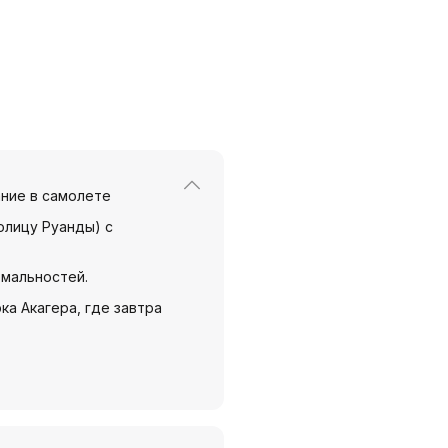
ние в самолете
толицу Руанды) с
мальностей.
ка Акагера, где завтра