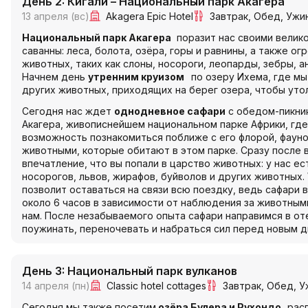
День 2: Кигали – Национальный парк Акагера
13 апреля (вс)
Akagera Epic Hotel
Завтрак
Обед
Ужи
Национальный парк Акагера
поразит нас своими велик
саванны: леса, болота, озёра, горы и равнины, а также о
животных, таких как слоны, носороги, леопарды, зебры, а
Начнем день
утренним
к
руизом
по озеру Ихема, где мы
других животных, приходящих на берег озера, чтобы уто
Сегодня нас ждет
однодневное сафари
с обедом-пикни
Акагера, живописнейшем национальном парке Африки, гд
возможность познакомиться поближе с его флорой, фаун
животными, которые обитают в этом парке. Сразу после 
впечатление, что вы попали в царство животных: у нас е
носорогов, львов, жирафов, буйволов и других животных.
позволит оставаться на связи всю поездку, ведь сафари 
около 6 часов в зависимости от наблюдения за животными
нам. После незабываемого опыта сафари направимся в от
поужинать, переночевать и набраться сил перед новым д
День 3: Национальный парк вулканов
14 апреля (пн)
Classic hotel cottages
Завтрак
Обед
У
Сегодня мы также посетим
озёра Булера и Рухондо,
расп