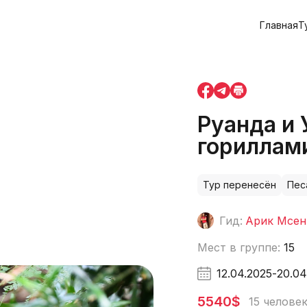
Главная
Т
Руанда и 
гориллам
Тур перенесён
Пес
Гид:
Арик Мсен
Мест в группе:
15
12.04.2025
-
20.04
5540$
15 челове