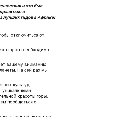
тешествия и это был
правиться в
 лучших гидов в Африке!
тобы отключиться от
е которого необходимо
гает вашему вниманию
анеты. На сей раз мы
зных культур,
, уникальными
тельной красоты горы,
жем пообщаться с
качественный активный