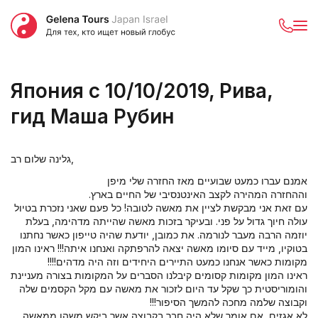
Япония с 10/10/2019, Рива,
гид Маша Рубин
גלינה שלום רב,
אמנם עברו כמעט שבועיים מאז החזרה שלי מיפן
וההחזרה המהירה לקצב האינטנסיבי של החיים בארץ.
עם זאת אני מבקשת לציין את מאשה לטובה! כל פעם שאני נזכרת בטיול
עולה חיוך גדול על פני. ובעיקר בזכות מאשה שהייתה מדהימה, בעלת
יוזמה הרבה מעבר לנורמה. את כמובן, יודעת שהיה טייפון כאשר נחתנו
בטוקיו, מייד עם סיומו מאשה יצאה להרפתקה ואנחנו איתה!!! ראינו המון
מקומות כאשר אנחנו כמעט התיירים היחידים וזה היה מדהים!!!!
ראינו המון מקומות קסומים קיבלנו הסברים על המקומות בצורה מעניינת
והומוריסטית כך שקל עד היום לזכור את מאשה עם מקל הקסמים שלה
וקבוצה שלמה מחכה להמשך הסיפור!!!
לא אגזים, אם אומר שלא היה חבר בקבוצה אשר ביקש משהו ממאשה