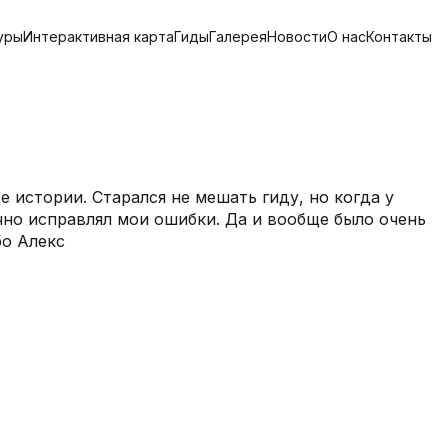
уры
Интерактивная карта
Гиды
Галерея
Новости
О нас
Контакты
е истории. Старался не мешать гиду, но когда у
чно исправлял мои ошибки. Да и вообще было очень
бо Алекс