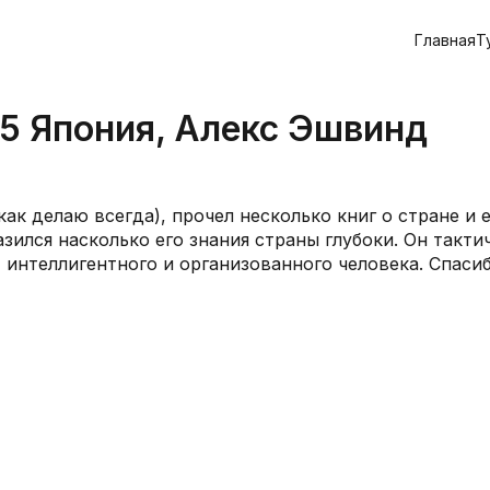
Главная
Т
25 Япония, Алекс Эшвинд
ак делаю всегда), прочел несколько книг о стране и е
зился насколько его знания страны глубоки. Он такти
 интеллигентного и организованного человека. Спаси