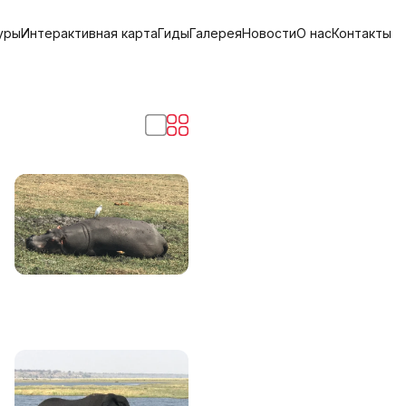
уры
Интерактивная карта
Гиды
Галерея
Новости
О нас
Контакты