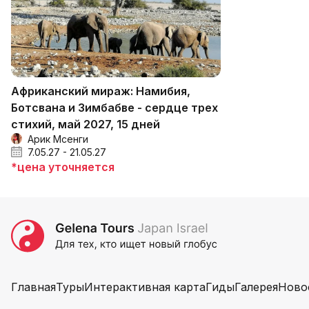
Африканский мираж: Намибия,
Ботсвана и Зимбабве - сердце трех
стихий, май 2027, 15 дней
Арик Мсенги
7.05.27 - 21.05.27
*цена уточняется
Главная
Туры
Интерактивная карта
Гиды
Галерея
Ново